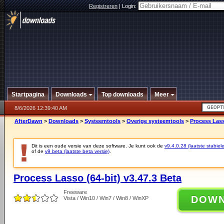
Registreren
|
Login:
Startpagina
Downloads
Top downloads
Meer
8/6/2026 12:39:40 AM
AfterDawn
>
Downloads
>
Systeemtools
>
Overige systeemtools
>
Process Lass
Dit is een oude versie van deze software. Je kunt ook de
v9.4.0.28 (laatste stabiele
of de
v9 beta (laatste beta versie)
.
Process Lasso (64-bit) v3.47.3 Beta
Freeware
DOW
Vista / Win10 / Win7 / Win8 / WinXP