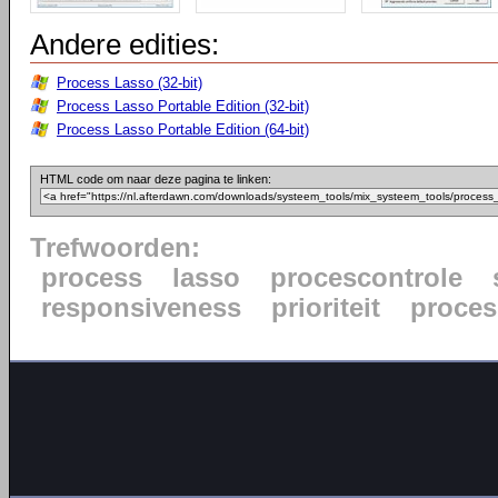
Andere edities:
Process Lasso (32-bit)
Process Lasso Portable Edition (32-bit)
Process Lasso Portable Edition (64-bit)
HTML code om naar deze pagina te linken:
Trefwoorden:
process
lasso
procescontrole
responsiveness
prioriteit
proce