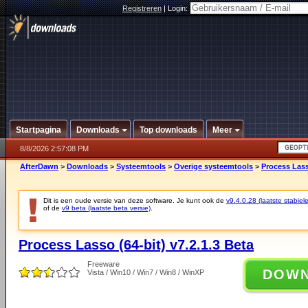
Registreren
|
Login:
Startpagina
Downloads
Top downloads
Meer
8/8/2026 2:57:08 PM
AfterDawn
>
Downloads
>
Systeemtools
>
Overige systeemtools
>
Process Lasso
Dit is een oude versie van deze software. Je kunt ook de
v9.4.0.28 (laatste stabiele
of de
v9 beta (laatste beta versie)
.
Process Lasso (64-bit) v7.2.1.3 Beta
Freeware
DOW
Vista / Win10 / Win7 / Win8 / WinXP