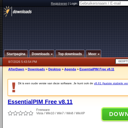
Registreren
|
Login:
Startpagina
Downloads
Top downloads
Meer
8/7/2026 5:43:54 PM
AfterDawn
>
Downloads
>
Desktop
>
Agenda
>
EssentialPIM Free v8.11
Dit is een oude versie van deze software. Je kunt ook de
v8.61 (laatste stabiele ver
EssentialPIM Free v8.11
Freeware
DOW
Vista / Win10 / Win7 / Win8 / WinXP