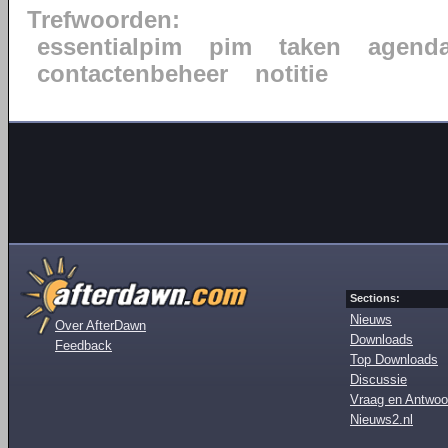
Trefwoorden:
essentialpim
pim
taken
agend
contactenbeheer
notitie
Sections:
Nieuws
Over AfterDawn
Downloads
Feedback
Top Downloads
Discussie
Vraag en Antwoo
Nieuws2.nl