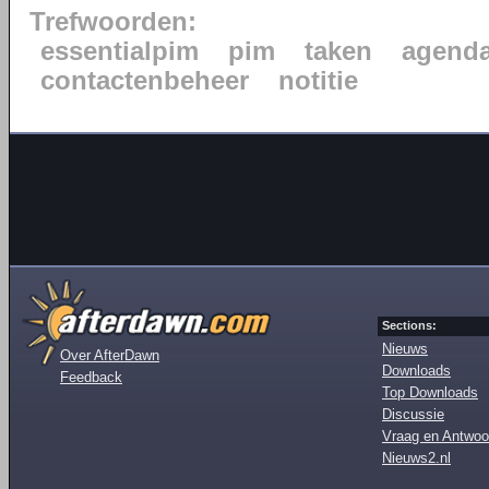
Trefwoorden:
essentialpim
pim
taken
agend
contactenbeheer
notitie
Sections:
Nieuws
Over AfterDawn
Downloads
Feedback
Top Downloads
Discussie
Vraag en Antwoo
Nieuws2.nl