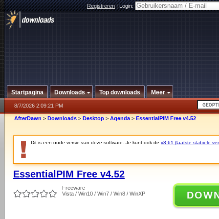
Registreren
|
Login:
Startpagina
Downloads
Top downloads
Meer
8/7/2026 2:09:21 PM
AfterDawn
>
Downloads
>
Desktop
>
Agenda
>
EssentialPIM Free v4.52
Dit is een oude versie van deze software. Je kunt ook de
v8.61 (laatste stabiele ver
EssentialPIM Free v4.52
Freeware
DOW
Vista / Win10 / Win7 / Win8 / WinXP