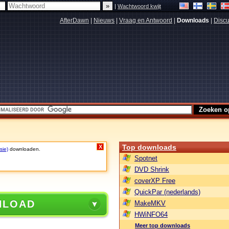
|
Wachtwoord kwijt
AfterDawn
|
Nieuws
|
Vraag en Antwoord
|
Downloads
|
Discu
Top downloads
X
sie)
downloaden.
Spotnet
DVD Shrink
coverXP Free
QuickPar (nederlands)
NLOAD
MakeMKV
HWiNFO64
Meer top downloads