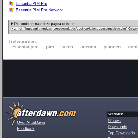
EssentialPIM Pro
EssentialPIM Pro Network
HTML code om naar deze pagina te linken:
Trefwoorden:
essentialpim
pim
taken
agenda
plannen
cont
Sections:
Nieuws
Over AfterDawn
Downloads
Feedback
Top Downloads