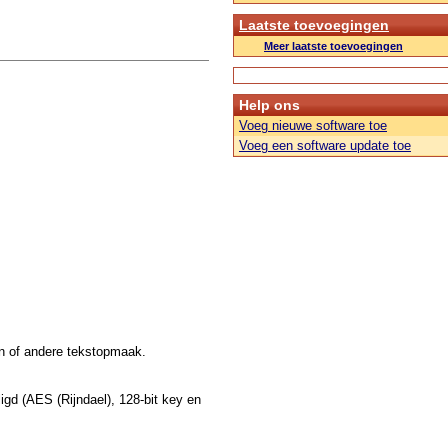
Laatste toevoegingen
Meer laatste toevoegingen
Help ons
Voeg nieuwe software toe
Voeg een software update toe
en of andere tekstopmaak.
gd (AES (Rijndael), 128-bit key en