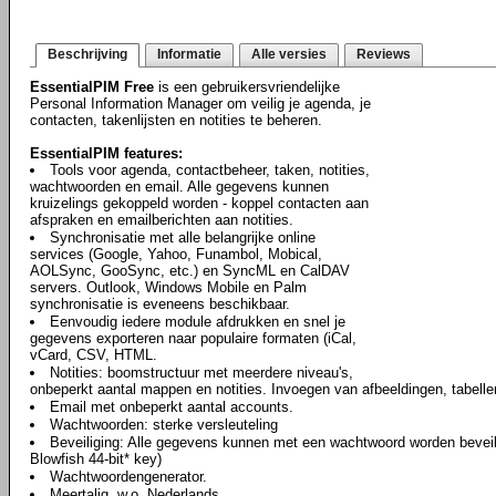
Beschrijving
Informatie
Alle versies
Reviews
EssentialPIM Free
is een gebruikersvriendelijke
Personal Information Manager om veilig je agenda, je
contacten, takenlijsten en notities te beheren.
EssentialPIM features:
Tools voor agenda, contactbeheer, taken, notities,
wachtwoorden en email. Alle gegevens kunnen
kruizelings gekoppeld worden - koppel contacten aan
afspraken en emailberichten aan notities.
Synchronisatie met alle belangrijke online
services (Google, Yahoo, Funambol, Mobical,
AOLSync, GooSync, etc.) en SyncML en CalDAV
servers. Outlook, Windows Mobile en Palm
synchronisatie is eveneens beschikbaar.
Eenvoudig iedere module afdrukken en snel je
gegevens exporteren naar populaire formaten (iCal,
vCard, CSV, HTML.
Notities: boomstructuur met meerdere niveau's,
onbeperkt aantal mappen en notities. Invoegen van afbeeldingen, tabell
Email met onbeperkt aantal accounts.
Wachtwoorden: sterke versleuteling
Beveiliging: Alle gegevens kunnen met een wachtwoord worden beveili
Blowfish 44-bit* key)
Wachtwoordengenerator.
Meertalig, w.o. Nederlands