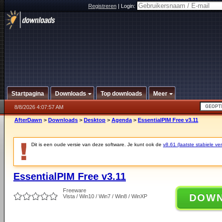
Registreren
|
Login:
Startpagina
Downloads
Top downloads
Meer
8/8/2026 4:07:57 AM
AfterDawn
>
Downloads
>
Desktop
>
Agenda
>
EssentialPIM Free v3.11
Dit is een oude versie van deze software. Je kunt ook de
v8.61 (laatste stabiele ver
EssentialPIM Free v3.11
Freeware
DOW
Vista / Win10 / Win7 / Win8 / WinXP