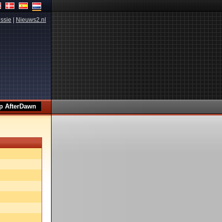
ssie
|
Nieuws2.nl