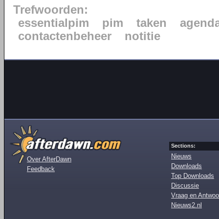
Trefwoorden:
essentialpim
pim
taken
agend
contactenbeheer
notitie
Sections:
Nieuws
Over AfterDawn
Downloads
Feedback
Top Downloads
Discussie
Vraag en Antwoo
Nieuws2.nl