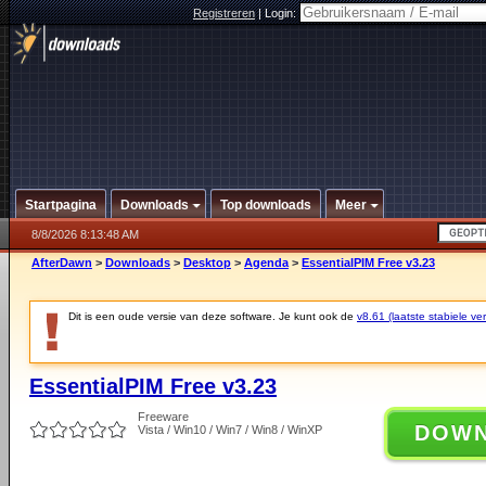
Registreren
|
Login:
Startpagina
Downloads
Top downloads
Meer
8/8/2026 8:13:48 AM
AfterDawn
>
Downloads
>
Desktop
>
Agenda
>
EssentialPIM Free v3.23
Dit is een oude versie van deze software. Je kunt ook de
v8.61 (laatste stabiele ver
EssentialPIM Free v3.23
Freeware
DOW
Vista / Win10 / Win7 / Win8 / WinXP