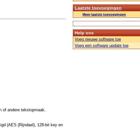
Laatste toevoegingen
Meer laatste toevoegingen
Help ons
Voeg nieuwe software toe
Voeg een software update toe
en of andere tekstopmaak.
gd (AES (Rijndael), 128-bit key en