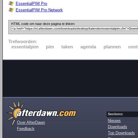
EssentialPIM Pro
EssentialPIM Pro Network
HTML code om naar deze pagina te linken:
Trefwoorden:
essentialpim
pim
taken
agenda
plannen
cont
Sections:
Nieuws
Over AfterDawn
Downloads
Feedback
Top Downloads