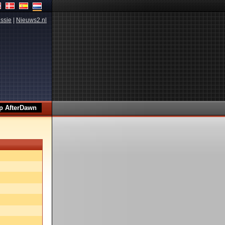
ssie
|
Nieuws2.nl