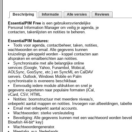
Beschrijving
Informatie
Alle versies
Reviews
EssentialPIM Free
is een gebruikersvriendelijke
Personal Information Manager om veilig je agenda, je
contacten, takenlijsten en notities te beheren.
EssentialPIM features:
Tools voor agenda, contactbeheer, taken, notities,
wachtwoorden en email. Alle gegevens kunnen
kruizelings gekoppeld worden - koppel contacten aan
afspraken en emailberichten aan notities.
Synchronisatie met alle belangrijke online
services (Google, Yahoo, Funambol, Mobical,
AOLSync, GooSync, etc.) en SyncML en CalDAV
servers. Outlook, Windows Mobile en Palm
synchronisatie is eveneens beschikbaar.
Eenvoudig iedere module afdrukken en snel je
gegevens exporteren naar populaire formaten (iCal,
vCard, CSV, HTML.
Notities: boomstructuur met meerdere niveau's,
onbeperkt aantal mappen en notities. Invoegen van afbeeldingen, tabell
Email met onbeperkt aantal accounts.
Wachtwoorden: sterke versleuteling
Beveiliging: Alle gegevens kunnen met een wachtwoord worden beveili
Blowfish 44-bit* key)
Wachtwoordengenerator.
Meertalig, w.o. Nederlands