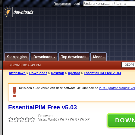
Registreren
|
Login:
Startpagina
Downloads
Top downloads
Meer
8/6/2026 10:39:49 PM
AfterDawn
>
Downloads
>
Desktop
>
Agenda
>
EssentialPIM Free v5.03
Dit is een oude versie van deze software. Je kunt ook de
v8.61 (laatste stabiele ver
EssentialPIM Free v5.03
Freeware
DOW
Vista / Win10 / Win7 / Win8 / WinXP