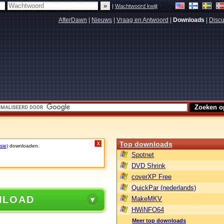
|
Wachtwoord kwijt
AfterDawn
|
Nieuws
|
Vraag en Antwoord
|
Downloads
|
Discu
Top downloads
X
sie)
downloaden.
Spotnet
DVD Shrink
coverXP Free
QuickPar (nederlands)
NLOAD
MakeMKV
HWiNFO64
Meer top downloads