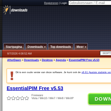
Registreren
|
Login:
Startpagina
Downloads
Top downloads
Meer
8/7/2026 4:08:52 AM
AfterDawn
>
Downloads
>
Desktop
>
Agenda
>
EssentialPIM Free v5.53
Dit is een oude versie van deze software. Je kunt ook de
v8.61 (laatste stabiele ver
EssentialPIM Free v5.53
Freeware
DOW
Vista / Win10 / Win7 / Win8 / WinXP