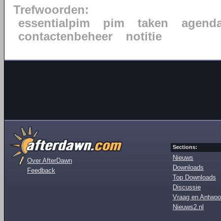
Trefwoorden:
essentialpim
pim
taken
agend
contactenbeheer
notitie
Sections:
Nieuws
Over AfterDawn
Downloads
Feedback
Top Downloads
Discussie
Vraag en Antwoo
Nieuws2.nl