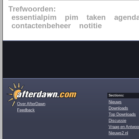
Trefwoorden:
essentialpim
pim
taken
agend
contactenbeheer
notitie
Sections:
Nieuws
Over AfterDawn
Downloads
Feedback
Top Downloads
Discussie
Vraag en Antwoo
Nieuws2.nl