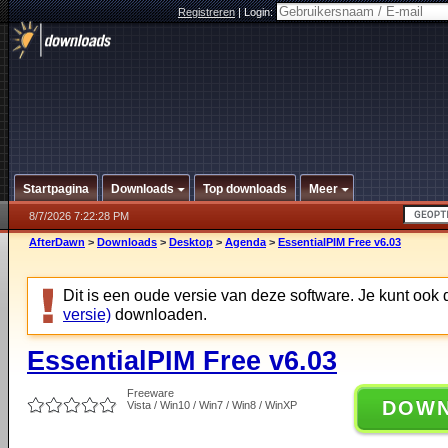
Registreren
|
Login:
Startpagina
Downloads
Top downloads
Meer
8/7/2026 7:22:28 PM
AfterDawn
>
Downloads
>
Desktop
>
Agenda
>
EssentialPIM Free v6.03
Dit is een oude versie van deze software. Je kunt ook
versie)
downloaden.
EssentialPIM Free v6.03
Freeware
DOW
Vista / Win10 / Win7 / Win8 / WinXP