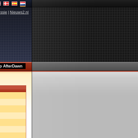
ssie
|
Nieuws2.nl