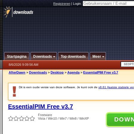
Registreren
|
Login:
Startpagina
Downloads
Top downloads
Meer
8/6/2026 9:09:56 AM
AfterDawn
>
Downloads
>
Desktop
>
Agenda
>
EssentialPIM Free v3.7
Dit is een oude versie van deze software. Je kunt ook de
v8.61 (laatste stabiele ver
EssentialPIM Free v3.7
Freeware
DOW
Vista / Win10 / Win7 / Win8 / WinXP