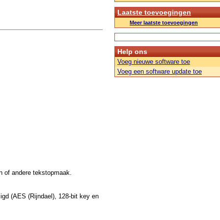
Laatste toevoegingen
Meer laatste toevoegingen
Help ons
Voeg nieuwe software toe
Voeg een software update toe
en of andere tekstopmaak.
gd (AES (Rijndael), 128-bit key en