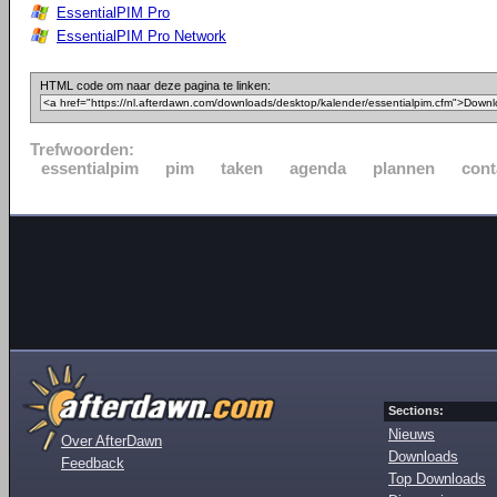
EssentialPIM Pro
EssentialPIM Pro Network
HTML code om naar deze pagina te linken:
Trefwoorden:
essentialpim
pim
taken
agenda
plannen
cont
Sections:
Nieuws
Over AfterDawn
Downloads
Feedback
Top Downloads