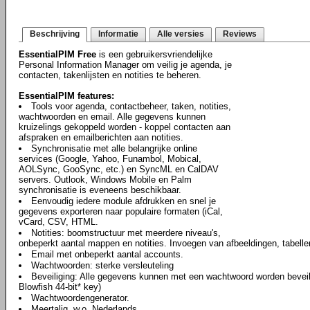
Beschrijving
Informatie
Alle versies
Reviews
EssentialPIM Free
is een gebruikersvriendelijke
Personal Information Manager om veilig je agenda, je
contacten, takenlijsten en notities te beheren.
EssentialPIM features:
Tools voor agenda, contactbeheer, taken, notities,
wachtwoorden en email. Alle gegevens kunnen
kruizelings gekoppeld worden - koppel contacten aan
afspraken en emailberichten aan notities.
Synchronisatie met alle belangrijke online
services (Google, Yahoo, Funambol, Mobical,
AOLSync, GooSync, etc.) en SyncML en CalDAV
servers. Outlook, Windows Mobile en Palm
synchronisatie is eveneens beschikbaar.
Eenvoudig iedere module afdrukken en snel je
gegevens exporteren naar populaire formaten (iCal,
vCard, CSV, HTML.
Notities: boomstructuur met meerdere niveau's,
onbeperkt aantal mappen en notities. Invoegen van afbeeldingen, tabell
Email met onbeperkt aantal accounts.
Wachtwoorden: sterke versleuteling
Beveiliging: Alle gegevens kunnen met een wachtwoord worden beveili
Blowfish 44-bit* key)
Wachtwoordengenerator.
Meertalig, w.o. Nederlands