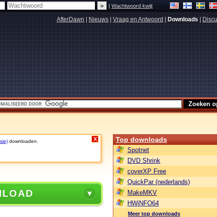
|
Wachtwoord kwijt
AfterDawn
|
Nieuws
|
Vraag en Antwoord
|
Downloads
|
Discu
Top downloads
X
sie)
downloaden.
Spotnet
DVD Shrink
coverXP Free
QuickPar (nederlands)
NLOAD
MakeMKV
HWiNFO64
Meer top downloads