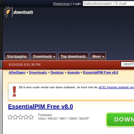
Registreren
|
Login:
Startpagina
Downloads
Top downloads
Meer
8/10/2026 8:51:36 PM
AfterDawn
>
Downloads
>
Desktop
>
Agenda
>
EssentialPIM Free v8.0
Dit is een oude versie van deze software. Je kunt ook de
v8.61 (laatste stabiele ver
EssentialPIM Free v8.0
Freeware
DOW
Vista / Win10 / Win7 / Win8 / WinXP