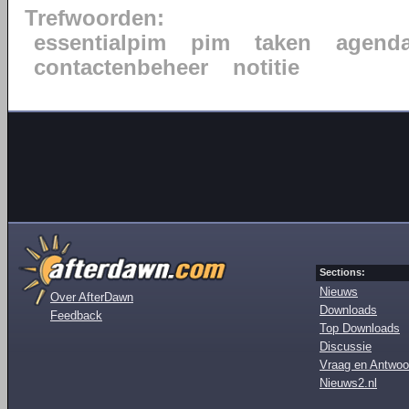
Trefwoorden:
essentialpim
pim
taken
agend
contactenbeheer
notitie
Sections:
Nieuws
Over AfterDawn
Downloads
Feedback
Top Downloads
Discussie
Vraag en Antwoo
Nieuws2.nl