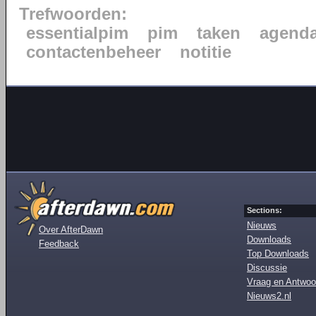
Trefwoorden:
essentialpim
pim
taken
agend
contactenbeheer
notitie
Sections:
Nieuws
Over AfterDawn
Downloads
Feedback
Top Downloads
Discussie
Vraag en Antwoo
Nieuws2.nl