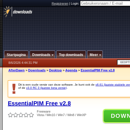
Registreren
|
Login:
Startpagina
Downloads
Top downloads
Meer
8/6/2026 4:44:31 PM
AfterDawn
>
Downloads
>
Desktop
>
Agenda
>
EssentialPIM Free v2.8
Dit is een oude versie van deze software. Je kunt ook de
v8.61 (laatste stabiele ver
of de
v3.0 RC 3 (laatste beta versie)
.
EssentialPIM Free v2.8
Freeware
DOW
Vista / Win10 / Win7 / Win8 / WinXP