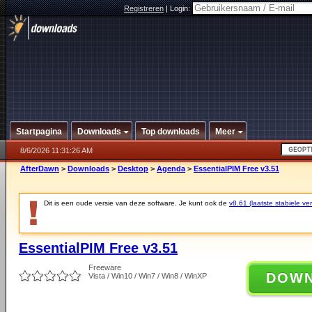
Registreren
|
Login:
Startpagina
Downloads
Top downloads
Meer
8/6/2026 11:31:26 AM
AfterDawn
>
Downloads
>
Desktop
>
Agenda
>
EssentialPIM Free v3.51
Dit is een oude versie van deze software. Je kunt ook de
v8.61 (laatste stabiele ver
EssentialPIM Free v3.51
Freeware
DOW
Vista / Win10 / Win7 / Win8 / WinXP