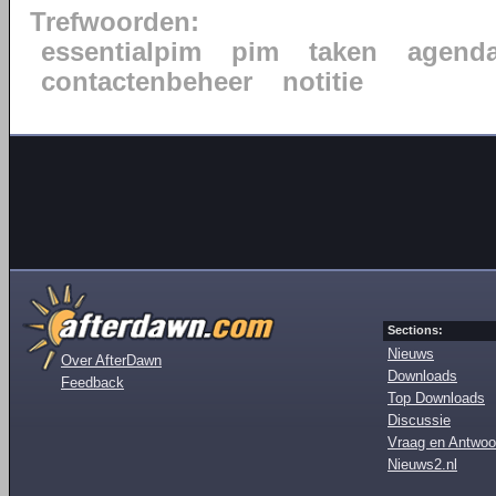
Trefwoorden:
essentialpim
pim
taken
agend
contactenbeheer
notitie
Sections:
Nieuws
Over AfterDawn
Downloads
Feedback
Top Downloads
Discussie
Vraag en Antwoo
Nieuws2.nl