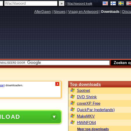
|
Wachtwoord kwijt
AfterDawn
|
Nieuws
|
Vraag en Antwoord
|
Downloads
|
Discu
Top downloads
X
sie)
downloaden.
Spotnet
DVD Shrink
coverXP Free
QuickPar (nederlands)
NLOAD
MakeMKV
HWiNFO64
Meer top downloads