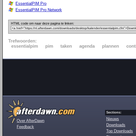
EssentialPIM Pro
EssentialPIM Pro Network
HTML code om naar deze pagina te linken:
Trefwoorden:
essentialpim
pim
taken
agenda
plannen
cont
Sections:
Nieuws
Over AfterDawn
Downloads
Feedback
Top Downloads