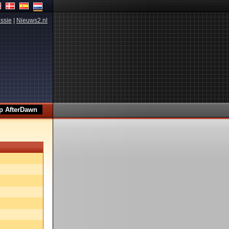
ssie
|
Nieuws2.nl