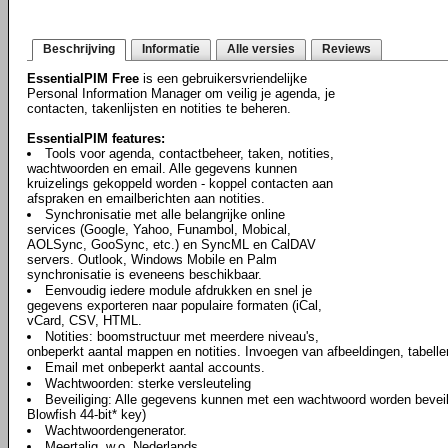
Beschrijving
Informatie
Alle versies
Reviews
EssentialPIM Free
is een gebruikersvriendelijke
Personal Information Manager om veilig je agenda, je
contacten, takenlijsten en notities te beheren.
EssentialPIM features:
Tools voor agenda, contactbeheer, taken, notities,
wachtwoorden en email. Alle gegevens kunnen
kruizelings gekoppeld worden - koppel contacten aan
afspraken en emailberichten aan notities.
Synchronisatie met alle belangrijke online
services (Google, Yahoo, Funambol, Mobical,
AOLSync, GooSync, etc.) en SyncML en CalDAV
servers. Outlook, Windows Mobile en Palm
synchronisatie is eveneens beschikbaar.
Eenvoudig iedere module afdrukken en snel je
gegevens exporteren naar populaire formaten (iCal,
vCard, CSV, HTML.
Notities: boomstructuur met meerdere niveau's,
onbeperkt aantal mappen en notities. Invoegen van afbeeldingen, tabell
Email met onbeperkt aantal accounts.
Wachtwoorden: sterke versleuteling
Beveiliging: Alle gegevens kunnen met een wachtwoord worden beveili
Blowfish 44-bit* key)
Wachtwoordengenerator.
Meertalig, w.o. Nederlands