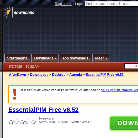
Registreren
|
Login:
Startpagina
Downloads
Top downloads
Meer
8/7/2026 4:19:22 AM
AfterDawn
>
Downloads
>
Desktop
>
Agenda
>
EssentialPIM Free v6.52
Dit is een oude versie van deze software. Je kunt ook de
v8.61 (laatste stabiele ver
EssentialPIM Free v6.52
Freeware
DOW
Vista / Win10 / Win7 / Win8 / WinXP