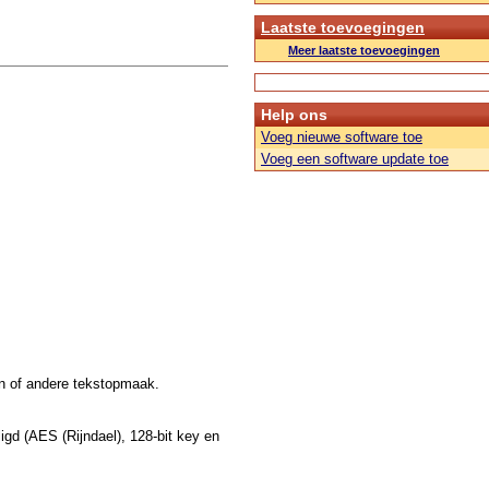
Laatste toevoegingen
Meer laatste toevoegingen
Help ons
Voeg nieuwe software toe
Voeg een software update toe
en of andere tekstopmaak.
gd (AES (Rijndael), 128-bit key en