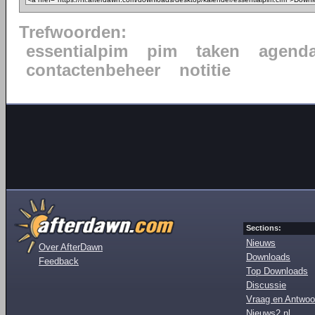
Trefwoorden:
essentialpim
pim
taken
agend
contactenbeheer
notitie
Sections:
Nieuws
Over AfterDawn
Downloads
Feedback
Top Downloads
Discussie
Vraag en Antwoo
Nieuws2.nl