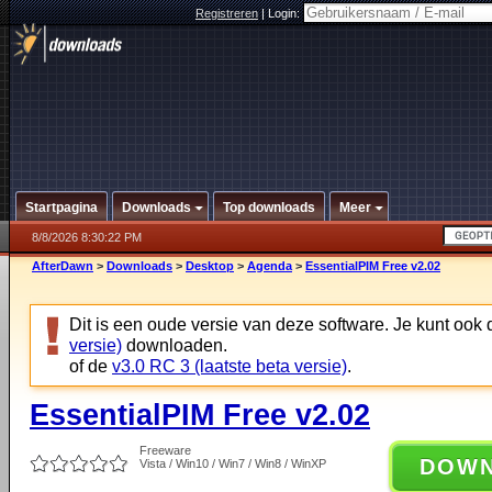
Registreren
|
Login:
Startpagina
Downloads
Top downloads
Meer
8/8/2026 8:30:22 PM
AfterDawn
>
Downloads
>
Desktop
>
Agenda
>
EssentialPIM Free v2.02
Dit is een oude versie van deze software. Je kunt ook
versie)
downloaden.
of de
v3.0 RC 3 (laatste beta versie)
.
EssentialPIM Free v2.02
Freeware
DOW
Vista / Win10 / Win7 / Win8 / WinXP