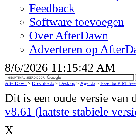
Feedback
Software toevoegen
Over AfterDawn
Adverteren op After
8/6/2026 11:15:42 AM
AfterDawn
>
Downloads
>
Desktop
>
Agenda
>
EssentialPIM Free
Dit is een oude versie van 
v8.61 (laatste stabiele versi
X