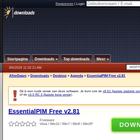
Registreren
|
Login:
Startpagina
Downloads
Top downloads
Meer
8/6/2026 11:32:21 AM
AfterDawn
>
Downloads
>
Desktop
>
Agenda
>
EssentialPIM Free v2.81
Dit is een oude versie van deze software. Je kunt ook de
v8.61 (laatste stabiele ver
of de
v3.0 RC 3 (laatste beta versie)
.
EssentialPIM Free v2.81
Freeware
DOW
Vista / Win10 / Win7 / Win8 / WinXP