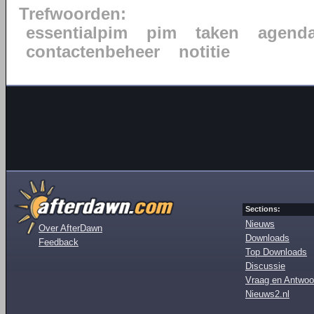
Trefwoorden:
essentialpim
pim
taken
agend
contactenbeheer
notitie
Sections:
Nieuws
Over AfterDawn
Downloads
Feedback
Top Downloads
Discussie
Vraag en Antwoo
Nieuws2.nl