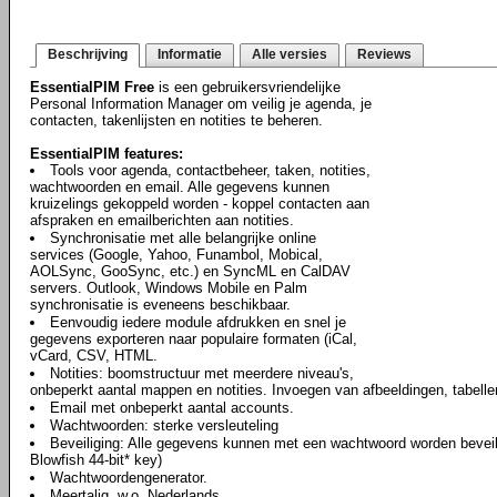
Beschrijving
Informatie
Alle versies
Reviews
EssentialPIM Free
is een gebruikersvriendelijke
Personal Information Manager om veilig je agenda, je
contacten, takenlijsten en notities te beheren.
EssentialPIM features:
Tools voor agenda, contactbeheer, taken, notities,
wachtwoorden en email. Alle gegevens kunnen
kruizelings gekoppeld worden - koppel contacten aan
afspraken en emailberichten aan notities.
Synchronisatie met alle belangrijke online
services (Google, Yahoo, Funambol, Mobical,
AOLSync, GooSync, etc.) en SyncML en CalDAV
servers. Outlook, Windows Mobile en Palm
synchronisatie is eveneens beschikbaar.
Eenvoudig iedere module afdrukken en snel je
gegevens exporteren naar populaire formaten (iCal,
vCard, CSV, HTML.
Notities: boomstructuur met meerdere niveau's,
onbeperkt aantal mappen en notities. Invoegen van afbeeldingen, tabell
Email met onbeperkt aantal accounts.
Wachtwoorden: sterke versleuteling
Beveiliging: Alle gegevens kunnen met een wachtwoord worden beveili
Blowfish 44-bit* key)
Wachtwoordengenerator.
Meertalig, w.o. Nederlands