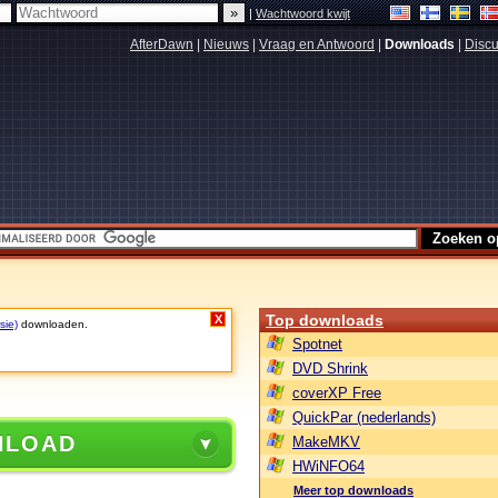
|
Wachtwoord kwijt
AfterDawn
|
Nieuws
|
Vraag en Antwoord
|
Downloads
|
Discu
Top downloads
X
sie)
downloaden.
Spotnet
DVD Shrink
coverXP Free
QuickPar (nederlands)
NLOAD
MakeMKV
HWiNFO64
Meer top downloads