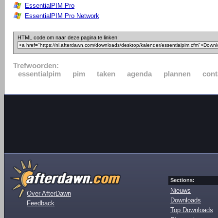
EssentialPIM Pro
EssentialPIM Pro Network
HTML code om naar deze pagina te linken:
Trefwoorden:
essentialpim
pim
taken
agenda
plannen
cont
Sections:
Nieuws
Over AfterDawn
Downloads
Feedback
Top Downloads