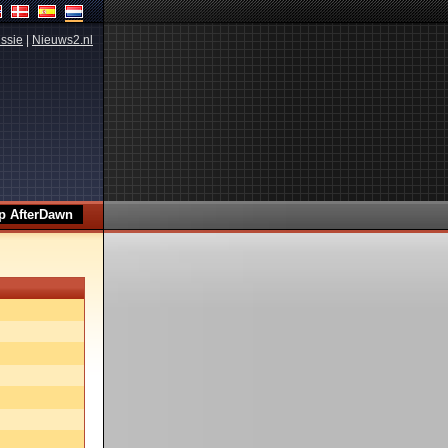
ssie
|
Nieuws2.nl