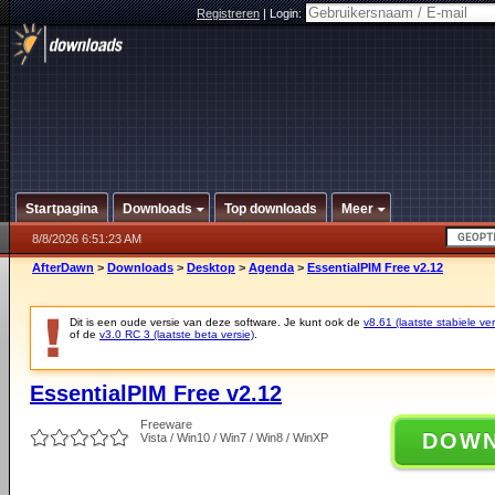
Registreren
|
Login:
Startpagina
Downloads
Top downloads
Meer
8/8/2026 6:51:23 AM
AfterDawn
>
Downloads
>
Desktop
>
Agenda
>
EssentialPIM Free v2.12
Dit is een oude versie van deze software. Je kunt ook de
v8.61 (laatste stabiele ver
of de
v3.0 RC 3 (laatste beta versie)
.
EssentialPIM Free v2.12
Freeware
DOW
Vista / Win10 / Win7 / Win8 / WinXP