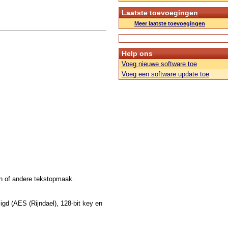
Laatste toevoegingen
Meer laatste toevoegingen
Help ons
Voeg nieuwe software toe
Voeg een software update toe
en of andere tekstopmaak.
gd (AES (Rijndael), 128-bit key en