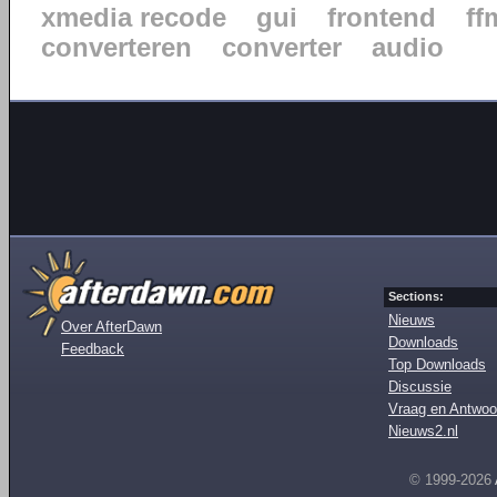
xmedia recode
gui
frontend
ff
converteren
converter
audio
Sections:
Nieuws
Over AfterDawn
Downloads
Feedback
Top Downloads
Discussie
Vraag en Antwoo
Nieuws2.nl
© 1999-2026