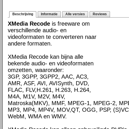
Beschrijving
Informatie
Alle versies
Reviews
XMedia Recode
is freeware om
verschillende audio- en
videoformaten te converteren naar
andere formaten.
XMedia Recode kan bijna alle
bekende audio- en videoformaten
omzetten, waaronder:
3GP, 3GPP, 3GPP2, AAC, AC3,
AMR, ASF, AVI, AVISynth, DVD,
FLAC, FLV,H.261, H.263, H.264,
M4A, M1V, M2V, M4V,
Matroska(MKV), MMF, MPEG-1, MPEG-2, MPE
MP3, MP4, MP4V, MOV,QT, OGG, PSP, (S)VC
WebM, WMA en WMV.