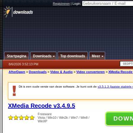
Registreren
|
Login:
Startpagina
Downloads
Top downloads
Meer
8/6/2026 3:52:13 PM
AfterDawn
>
Downloads
>
Video & Audio
>
Video converteren
>
XMedia Recode 
Dit is een oude versie van deze software. Je kunt ook de
v3.5.1.3 (laatste stabiele 
XMedia Recode v3.4.9.5
Freeware
DOW
Vista / Win10 / Win2k / Win7 / Win8 /
WinXP