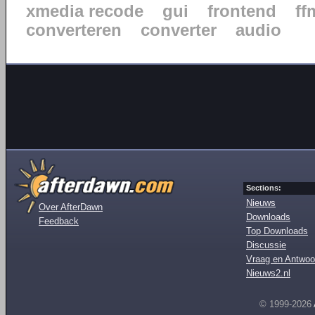
xmedia recode
gui
frontend
ff
converteren
converter
audio
Sections:
Nieuws
Over AfterDawn
Downloads
Feedback
Top Downloads
Discussie
Vraag en Antwoo
Nieuws2.nl
© 1999-2026