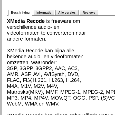
Beschrijving
Informatie
Alle versies
Reviews
XMedia Recode
is freeware om
verschillende audio- en
videoformaten te converteren naar
andere formaten.
XMedia Recode kan bijna alle
bekende audio- en videoformaten
omzetten, waaronder:
3GP, 3GPP, 3GPP2, AAC, AC3,
AMR, ASF, AVI, AVISynth, DVD,
FLAC, FLV,H.261, H.263, H.264,
M4A, M1V, M2V, M4V,
Matroska(MKV), MMF, MPEG-1, MPEG-2, MPE
MP3, MP4, MP4V, MOV,QT, OGG, PSP, (S)VC
WebM, WMA en WMV.