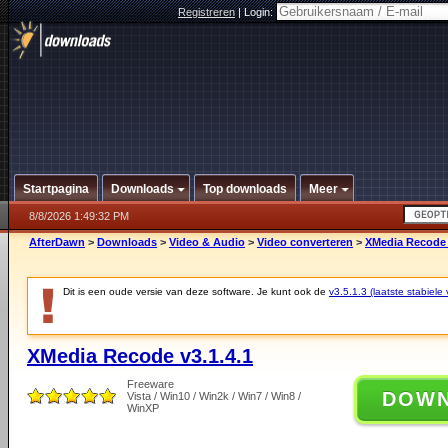
Registreren
|
Login:
Startpagina
Downloads
Top downloads
Meer
8/8/2026 1:49:32 PM
AfterDawn
>
Downloads
>
Video & Audio
>
Video converteren
>
XMedia Recode 
Dit is een oude versie van deze software. Je kunt ook de
v3.5.1.3 (laatste stabiele 
XMedia Recode v3.1.4.1
Freeware
DOW
Vista / Win10 / Win2k / Win7 / Win8 /
WinXP