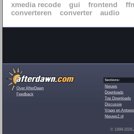
xmedia recode
gui
frontend
ff
converteren
converter
audio
Sections:
Nieuws
Over AfterDawn
Downloads
Feedback
Top Downloads
Discussie
Vraag en Antwoo
Nieuws2.nl
© 1999-2026