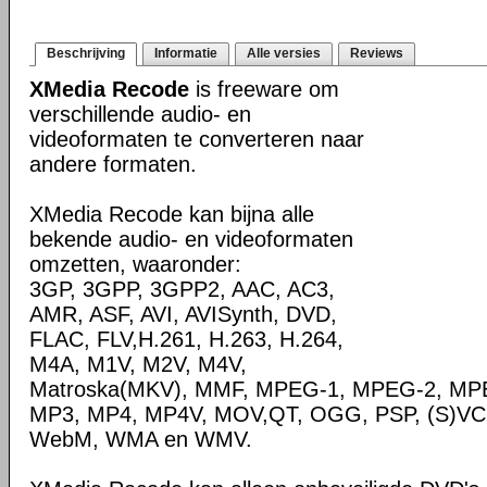
Beschrijving
Informatie
Alle versies
Reviews
XMedia Recode
is freeware om
verschillende audio- en
videoformaten te converteren naar
andere formaten.
XMedia Recode kan bijna alle
bekende audio- en videoformaten
omzetten, waaronder:
3GP, 3GPP, 3GPP2, AAC, AC3,
AMR, ASF, AVI, AVISynth, DVD,
FLAC, FLV,H.261, H.263, H.264,
M4A, M1V, M2V, M4V,
Matroska(MKV), MMF, MPEG-1, MPEG-2, MPE
MP3, MP4, MP4V, MOV,QT, OGG, PSP, (S)VC
WebM, WMA en WMV.