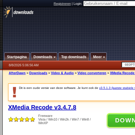
Registreren
|
Login:
Startpagina
Downloads
Top downloads
Meer
8/8/2026 5:06:56 AM
AfterDawn
>
Downloads
>
Video & Audio
>
Video converteren
>
XMedia Recode 
Dit is een oude versie van deze software. Je kunt ook de
v3.5.1.3 (laatste stabiele 
XMedia Recode v3.4.7.8
Freeware
DOW
Vista / Win10 / Win2k / Win7 / Win8 /
WinXP