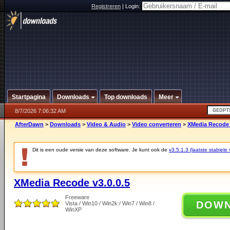
Registreren
|
Login:
Startpagina
Downloads
Top downloads
Meer
8/7/2026 7:06:32 AM
AfterDawn
>
Downloads
>
Video & Audio
>
Video converteren
>
XMedia Recode 
Dit is een oude versie van deze software. Je kunt ook de
v3.5.1.3 (laatste stabiele 
XMedia Recode v3.0.0.5
Freeware
DOW
Vista / Win10 / Win2k / Win7 / Win8 /
WinXP