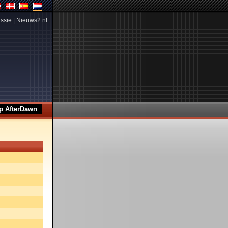
ssie
|
Nieuws2.nl