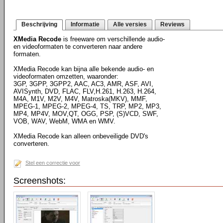
Beschrijving
Informatie
Alle versies
Reviews
XMedia Recode
is freeware om verschillende audio-
en videoformaten te converteren naar andere
formaten.
XMedia Recode kan bijna alle bekende audio- en
videoformaten omzetten, waaronder:
3GP, 3GPP, 3GPP2, AAC, AC3, AMR, ASF, AVI,
AVISynth, DVD, FLAC, FLV,H.261, H.263, H.264,
M4A, M1V, M2V, M4V, Matroska(MKV), MMF,
MPEG-1, MPEG-2, MPEG-4, TS, TRP, MP2, MP3,
MP4, MP4V, MOV,QT, OGG, PSP, (S)VCD, SWF,
VOB, WAV, WebM, WMA en WMV.
XMedia Recode kan alleen onbeveiligde DVD's
converteren.
Stel een correctie voor
Screenshots: