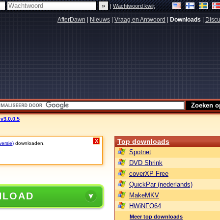
|
Wachtwoord kwijt
AfterDawn
|
Nieuws
|
Vraag en Antwoord
|
Downloads
|
Discu
v3.0.0.5
Top downloads
X
versie)
downloaden.
Spotnet
DVD Shrink
coverXP Free
QuickPar (nederlands)
NLOAD
MakeMKV
HWiNFO64
Meer top downloads