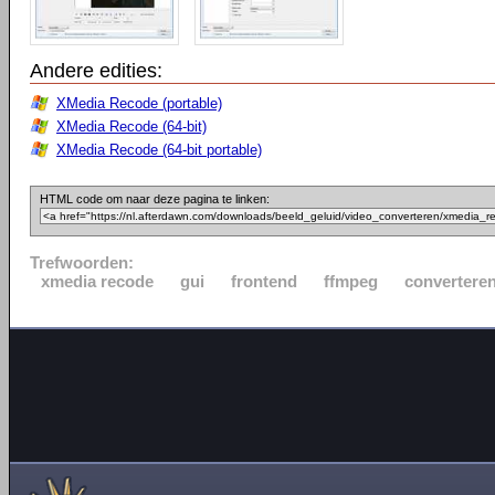
Andere edities:
XMedia Recode (portable)
XMedia Recode (64-bit)
XMedia Recode (64-bit portable)
HTML code om naar deze pagina te linken:
Trefwoorden:
xmedia recode
gui
frontend
ffmpeg
convertere