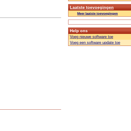
Laatste toevoegingen
Meer laatste toevoegingen
Help ons
Voeg nieuwe software toe
Voeg een software update toe