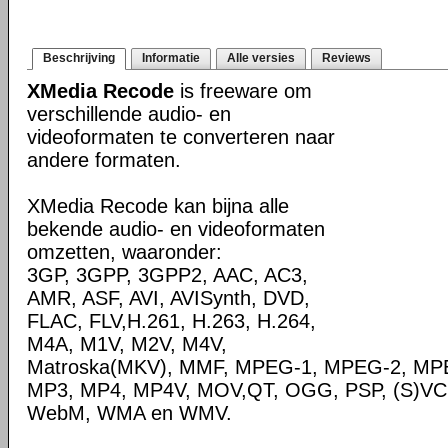
Beschrijving
Informatie
Alle versies
Reviews
XMedia Recode
is freeware om
verschillende audio- en
videoformaten te converteren naar
andere formaten.
XMedia Recode kan bijna alle
bekende audio- en videoformaten
omzetten, waaronder:
3GP, 3GPP, 3GPP2, AAC, AC3,
AMR, ASF, AVI, AVISynth, DVD,
FLAC, FLV,H.261, H.263, H.264,
M4A, M1V, M2V, M4V,
Matroska(MKV), MMF, MPEG-1, MPEG-2, MPE
MP3, MP4, MP4V, MOV,QT, OGG, PSP, (S)VC
WebM, WMA en WMV.