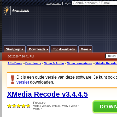
Registreren
|
Login:
Startpagina
Downloads
Top downloads
Meer
8/7/2026 7:16:41 PM
AfterDawn
>
Downloads
>
Video & Audio
>
Video converteren
>
XMedia Recode 
Dit is een oude versie van deze software. Je kunt ook
versie)
downloaden.
XMedia Recode v3.4.4.5
Freeware
DOW
Vista / Win10 / Win2k / Win7 / Win8 /
WinXP