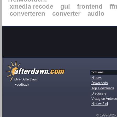
xmedia recode
gui
frontend
ff
converteren
converter
audio
Sections:
Nieuws
Over AfterDawn
Downloads
Feedback
Top Downloads
Discussie
Vraag en Antwoo
Nieuws2.nl
© 1999-2026