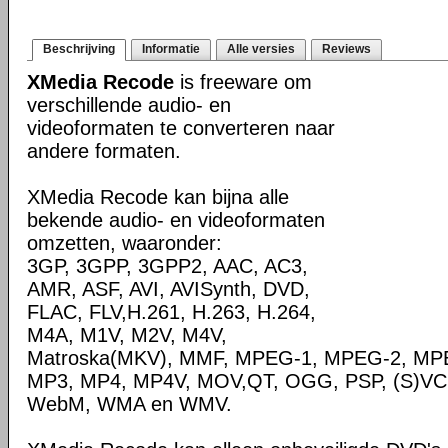
Beschrijving
Informatie
Alle versies
Reviews
XMedia Recode
is freeware om
verschillende audio- en
videoformaten te converteren naar
andere formaten.
XMedia Recode kan bijna alle
bekende audio- en videoformaten
omzetten, waaronder:
3GP, 3GPP, 3GPP2, AAC, AC3,
AMR, ASF, AVI, AVISynth, DVD,
FLAC, FLV,H.261, H.263, H.264,
M4A, M1V, M2V, M4V,
Matroska(MKV), MMF, MPEG-1, MPEG-2, MPE
MP3, MP4, MP4V, MOV,QT, OGG, PSP, (S)VC
WebM, WMA en WMV.