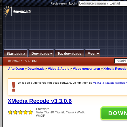
Registreren
|
Login:
Startpagina
Downloads
Top downloads
Meer
8/8/2026 1:55:46 PM
AfterDawn
>
Downloads
>
Video & Audio
>
Video converteren
>
XMedia Recode 
Dit is een oude versie van deze software. Je kunt ook de
v3.5.1.3 (laatste stabiele 
XMedia Recode v3.3.0.6
Freeware
DOW
Vista / Win10 / Win2k / Win7 / Win8 /
WinXP