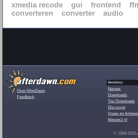
xmedia recode
gui
frontend
ff
converteren
converter
audio
Sections:
Nieuws
Over AfterDawn
Downloads
Feedback
Top Downloads
Discussie
Vraag en Antwoo
Nieuws2.nl
© 1999-2026