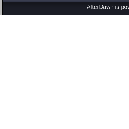
AfterDawn is p