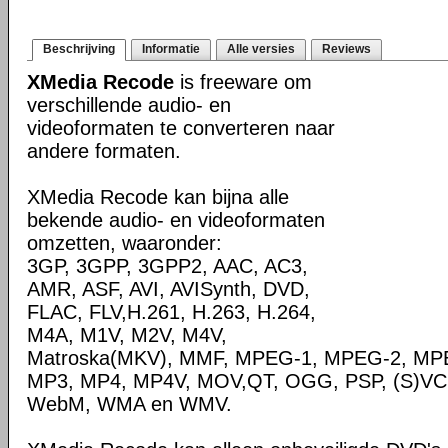
Beschrijving
Informatie
Alle versies
Reviews
XMedia Recode
is freeware om
verschillende audio- en
videoformaten te converteren naar
andere formaten.
XMedia Recode kan bijna alle
bekende audio- en videoformaten
omzetten, waaronder:
3GP, 3GPP, 3GPP2, AAC, AC3,
AMR, ASF, AVI, AVISynth, DVD,
FLAC, FLV,H.261, H.263, H.264,
M4A, M1V, M2V, M4V,
Matroska(MKV), MMF, MPEG-1, MPEG-2, MPE
MP3, MP4, MP4V, MOV,QT, OGG, PSP, (S)VC
WebM, WMA en WMV.