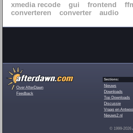
xmedia recode
gui
frontend
ff
converteren
converter
audio
Sections:
Nieuws
Over AfterDawn
Downloads
Feedback
Top Downloads
Discussie
Vraag en Antwoo
Nieuws2.nl
© 1999-2026