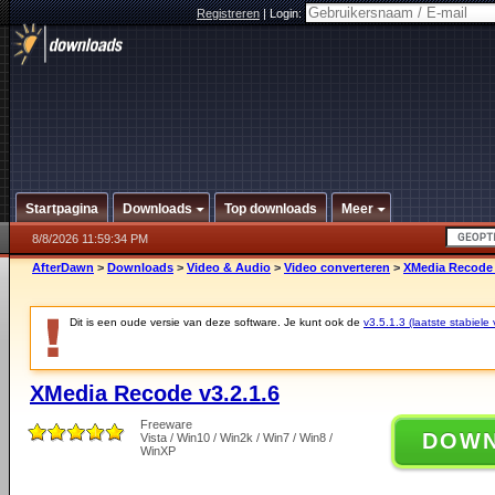
Registreren
|
Login:
Startpagina
Downloads
Top downloads
Meer
8/8/2026 11:59:34 PM
AfterDawn
>
Downloads
>
Video & Audio
>
Video converteren
>
XMedia Recode 
Dit is een oude versie van deze software. Je kunt ook de
v3.5.1.3 (laatste stabiele 
XMedia Recode v3.2.1.6
Freeware
DOW
Vista / Win10 / Win2k / Win7 / Win8 /
WinXP