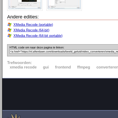
Andere edities:
XMedia Recode (portable)
XMedia Recode (64-bit)
XMedia Recode (64-bit portable)
HTML code om naar deze pagina te linken:
Trefwoorden:
xmedia recode
gui
frontend
ffmpeg
convertere