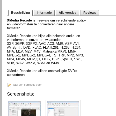
Beschrijving
Informatie
Alle versies
Reviews
XMedia Recode
is freeware om verschillende audio-
en videoformaten te converteren naar andere
formaten.
XMedia Recode kan bijna alle bekende audio- en
videoformaten omzetten, waaronder:
3GP, 3GPP, 3GPP2, AAC, AC3, AMR, ASF, AVI,
AVISynth, DVD, FLAC, FLV,H.261, H.263, H.264,
M4A, M1V, M2V, M4V, Matroska(MKV), MMF,
MPEG-1, MPEG-2, MPEG-4, TS, TRP, MP2, MP3,
MP4, MP4V, MOV,QT, OGG, PSP, (S)VCD, SWF,
VOB, WAV, WebM, WMA en WMV.
XMedia Recode kan alleen onbeveiligde DVD's
converteren.
Stel een correctie voor
Screenshots: