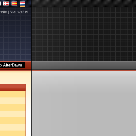
ssie
|
Nieuws2.nl