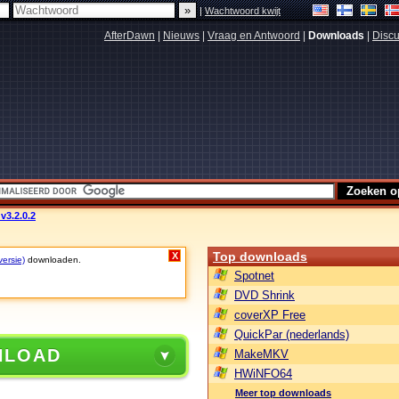
|
Wachtwoord kwijt
AfterDawn
|
Nieuws
|
Vraag en Antwoord
|
Downloads
|
Discu
v3.2.0.2
Top downloads
X
versie)
downloaden.
Spotnet
DVD Shrink
coverXP Free
QuickPar (nederlands)
NLOAD
MakeMKV
HWiNFO64
Meer top downloads