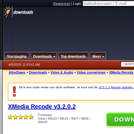
Registreren
|
Login:
Startpagina
Downloads
Top downloads
Meer
8/9/2026 11:43:41 AM
AfterDawn
>
Downloads
>
Video & Audio
>
Video converteren
>
XMedia Recode 
Dit is een oude versie van deze software. Je kunt ook de
v3.5.1.3 (laatste stabiele 
XMedia Recode v3.2.0.2
Freeware
DOW
Vista / Win10 / Win2k / Win7 / Win8 /
WinXP