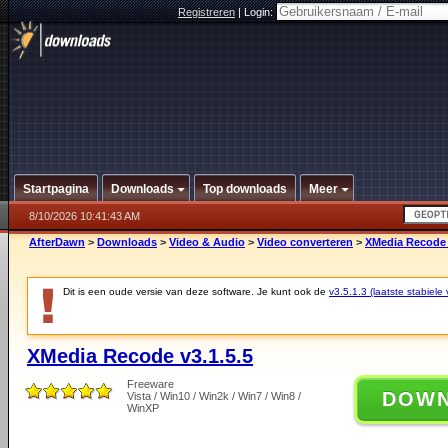
Registreren
|
Login:
Startpagina
Downloads
Top downloads
Meer
8/10/2026 10:41:43 AM
AfterDawn
>
Downloads
>
Video & Audio
>
Video converteren
>
XMedia Recode 
Dit is een oude versie van deze software. Je kunt ook de
v3.5.1.3 (laatste stabiele 
XMedia Recode v3.1.5.5
Freeware
DOW
Vista / Win10 / Win2k / Win7 / Win8 /
WinXP