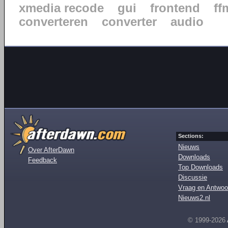
xmedia recode
gui
frontend
ff
converteren
converter
audio
Sections:
Nieuws
Over AfterDawn
Downloads
Feedback
Top Downloads
Discussie
Vraag en Antwoo
Nieuws2.nl
© 1999-2026