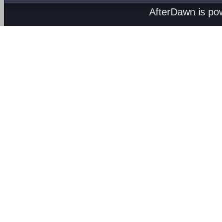
AfterDawn is p