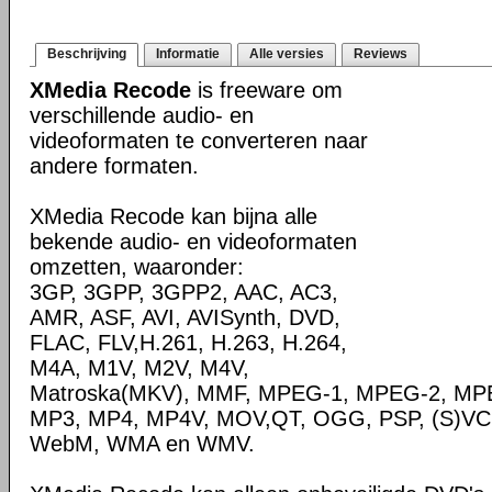
Beschrijving
Informatie
Alle versies
Reviews
XMedia Recode
is freeware om
verschillende audio- en
videoformaten te converteren naar
andere formaten.
XMedia Recode kan bijna alle
bekende audio- en videoformaten
omzetten, waaronder:
3GP, 3GPP, 3GPP2, AAC, AC3,
AMR, ASF, AVI, AVISynth, DVD,
FLAC, FLV,H.261, H.263, H.264,
M4A, M1V, M2V, M4V,
Matroska(MKV), MMF, MPEG-1, MPEG-2, MPE
MP3, MP4, MP4V, MOV,QT, OGG, PSP, (S)VC
WebM, WMA en WMV.