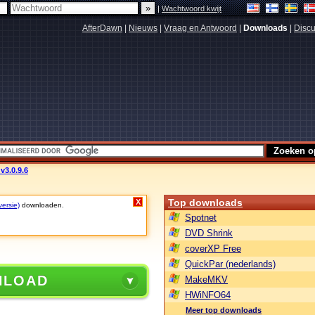
|
Wachtwoord kwijt
AfterDawn
|
Nieuws
|
Vraag en Antwoord
|
Downloads
|
Discu
v3.0.9.6
Top downloads
X
versie)
downloaden.
Spotnet
DVD Shrink
coverXP Free
QuickPar (nederlands)
NLOAD
MakeMKV
HWiNFO64
Meer top downloads