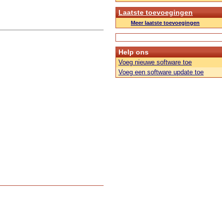
Laatste toevoegingen
Meer laatste toevoegingen
Help ons
Voeg nieuwe software toe
Voeg een software update toe