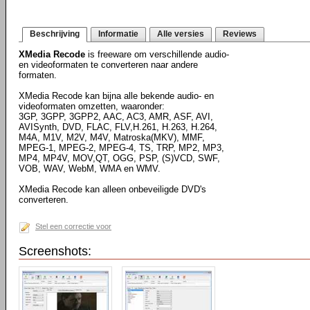
Beschrijving
Informatie
Alle versies
Reviews
XMedia Recode
is freeware om verschillende audio-
en videoformaten te converteren naar andere
formaten.
XMedia Recode kan bijna alle bekende audio- en
videoformaten omzetten, waaronder:
3GP, 3GPP, 3GPP2, AAC, AC3, AMR, ASF, AVI,
AVISynth, DVD, FLAC, FLV,H.261, H.263, H.264,
M4A, M1V, M2V, M4V, Matroska(MKV), MMF,
MPEG-1, MPEG-2, MPEG-4, TS, TRP, MP2, MP3,
MP4, MP4V, MOV,QT, OGG, PSP, (S)VCD, SWF,
VOB, WAV, WebM, WMA en WMV.
XMedia Recode kan alleen onbeveiligde DVD's
converteren.
Stel een correctie voor
Screenshots: