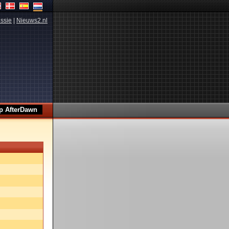
ssie
|
Nieuws2.nl