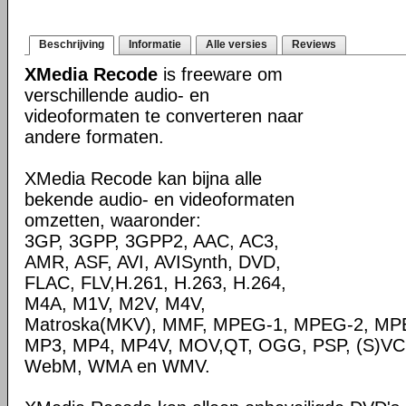
Beschrijving
Informatie
Alle versies
Reviews
XMedia Recode
is freeware om
verschillende audio- en
videoformaten te converteren naar
andere formaten.
XMedia Recode kan bijna alle
bekende audio- en videoformaten
omzetten, waaronder:
3GP, 3GPP, 3GPP2, AAC, AC3,
AMR, ASF, AVI, AVISynth, DVD,
FLAC, FLV,H.261, H.263, H.264,
M4A, M1V, M2V, M4V,
Matroska(MKV), MMF, MPEG-1, MPEG-2, MPE
MP3, MP4, MP4V, MOV,QT, OGG, PSP, (S)VC
WebM, WMA en WMV.