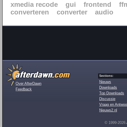
xmedia recode
gui
frontend
ff
converteren
converter
audio
Sections:
Nieuws
Over AfterDawn
Downloads
Feedback
Top Downloads
Discussie
Vraag en Antwoo
Nieuws2.nl
© 1999-2026