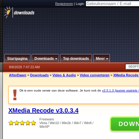
Registreren
|
Login:
Startpagina
Downloads
Top downloads
Meer
8/8/2026 7:47:22 AM
AfterDawn
>
Downloads
>
Video & Audio
>
Video converteren
>
XMedia Recode 
Dit is een oude versie van deze software. Je kunt ook de
v3.5.1.3 (laatste stabiele 
XMedia Recode v3.0.3.4
Freeware
DOW
Vista / Win10 / Win2k / Win7 / Win8 /
WinXP