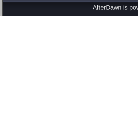
AfterDawn is p