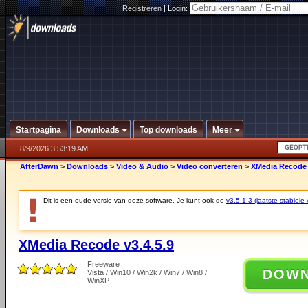
Registreren
|
Login:
Startpagina
Downloads
Top downloads
Meer
8/9/2026 3:53:19 AM
AfterDawn
>
Downloads
>
Video & Audio
>
Video converteren
>
XMedia Recode 
Dit is een oude versie van deze software. Je kunt ook de
v3.5.1.3 (laatste stabiele 
XMedia Recode v3.4.5.9
Freeware
DOW
Vista / Win10 / Win2k / Win7 / Win8 /
WinXP