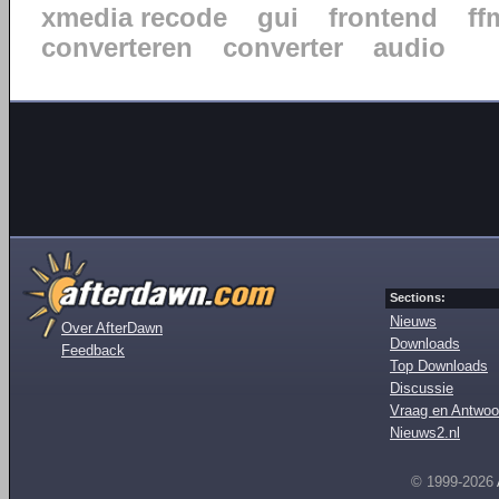
xmedia recode
gui
frontend
ff
converteren
converter
audio
Sections:
Nieuws
Over AfterDawn
Downloads
Feedback
Top Downloads
Discussie
Vraag en Antwoo
Nieuws2.nl
© 1999-2026