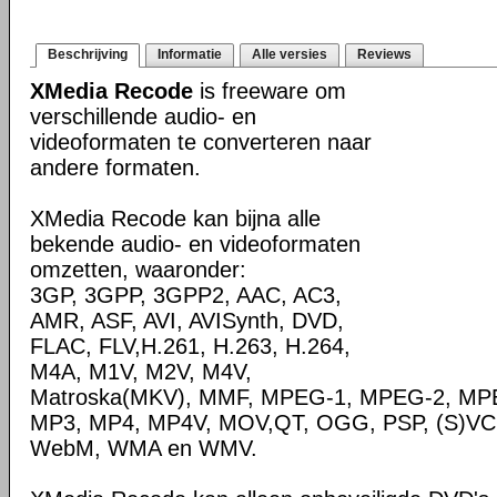
Beschrijving
Informatie
Alle versies
Reviews
XMedia Recode
is freeware om
verschillende audio- en
videoformaten te converteren naar
andere formaten.
XMedia Recode kan bijna alle
bekende audio- en videoformaten
omzetten, waaronder:
3GP, 3GPP, 3GPP2, AAC, AC3,
AMR, ASF, AVI, AVISynth, DVD,
FLAC, FLV,H.261, H.263, H.264,
M4A, M1V, M2V, M4V,
Matroska(MKV), MMF, MPEG-1, MPEG-2, MPE
MP3, MP4, MP4V, MOV,QT, OGG, PSP, (S)VC
WebM, WMA en WMV.