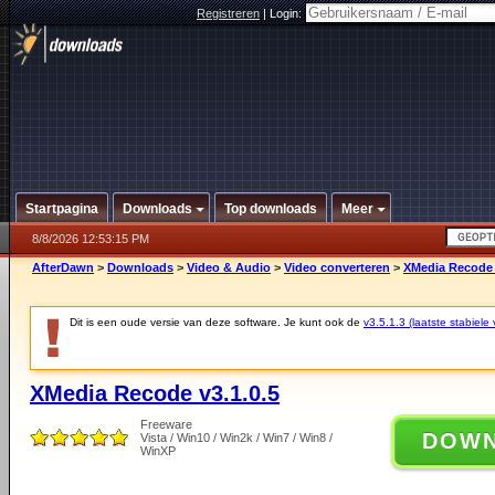
Registreren
|
Login:
Startpagina
Downloads
Top downloads
Meer
8/8/2026 12:53:15 PM
AfterDawn
>
Downloads
>
Video & Audio
>
Video converteren
>
XMedia Recode 
Dit is een oude versie van deze software. Je kunt ook de
v3.5.1.3 (laatste stabiele 
XMedia Recode v3.1.0.5
Freeware
DOW
Vista / Win10 / Win2k / Win7 / Win8 /
WinXP