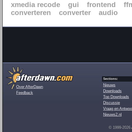
xmedia recode
gui
frontend
ff
converteren
converter
audio
Sections:
Nieuws
Over AfterDawn
Downloads
Feedback
Top Downloads
Discussie
Vraag en Antwoo
Nieuws2.nl
© 1999-2026