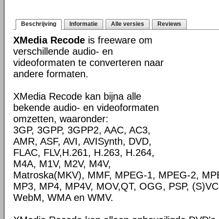
Beschrijving
Informatie
Alle versies
Reviews
XMedia Recode
is freeware om
verschillende audio- en
videoformaten te converteren naar
andere formaten.
XMedia Recode kan bijna alle
bekende audio- en videoformaten
omzetten, waaronder:
3GP, 3GPP, 3GPP2, AAC, AC3,
AMR, ASF, AVI, AVISynth, DVD,
FLAC, FLV,H.261, H.263, H.264,
M4A, M1V, M2V, M4V,
Matroska(MKV), MMF, MPEG-1, MPEG-2, MPE
MP3, MP4, MP4V, MOV,QT, OGG, PSP, (S)VC
WebM, WMA en WMV.