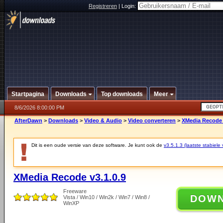
Registreren
|
Login:
Startpagina
Downloads
Top downloads
Meer
8/6/2026 8:00:00 PM
AfterDawn
>
Downloads
>
Video & Audio
>
Video converteren
>
XMedia Recode 
Dit is een oude versie van deze software. Je kunt ook de
v3.5.1.3 (laatste stabiele 
XMedia Recode v3.1.0.9
Freeware
DOW
Vista / Win10 / Win2k / Win7 / Win8 /
WinXP