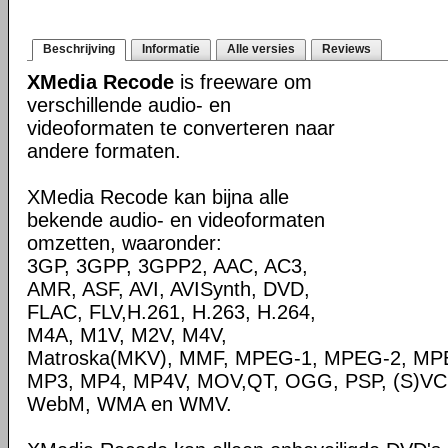
Beschrijving
Informatie
Alle versies
Reviews
XMedia Recode
is freeware om
verschillende audio- en
videoformaten te converteren naar
andere formaten.
XMedia Recode kan bijna alle
bekende audio- en videoformaten
omzetten, waaronder:
3GP, 3GPP, 3GPP2, AAC, AC3,
AMR, ASF, AVI, AVISynth, DVD,
FLAC, FLV,H.261, H.263, H.264,
M4A, M1V, M2V, M4V,
Matroska(MKV), MMF, MPEG-1, MPEG-2, MPE
MP3, MP4, MP4V, MOV,QT, OGG, PSP, (S)VC
WebM, WMA en WMV.