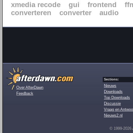
xmedia recode
gui
frontend
ff
converteren
converter
audio
Sections:
Nieuws
Over AfterDawn
Downloads
Feedback
Top Downloads
Discussie
Vraag en Antwoo
Nieuws2.nl
© 1999-2026