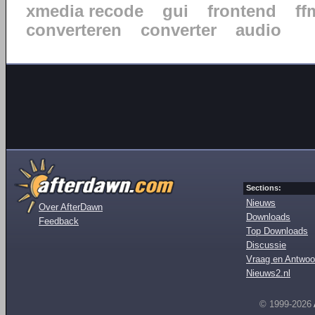
xmedia recode
gui
frontend
ff
converteren
converter
audio
Sections:
Nieuws
Over AfterDawn
Downloads
Feedback
Top Downloads
Discussie
Vraag en Antwoo
Nieuws2.nl
© 1999-2026