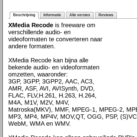
Beschrijving
Informatie
Alle versies
Reviews
XMedia Recode
is freeware om
verschillende audio- en
videoformaten te converteren naar
andere formaten.
XMedia Recode kan bijna alle
bekende audio- en videoformaten
omzetten, waaronder:
3GP, 3GPP, 3GPP2, AAC, AC3,
AMR, ASF, AVI, AVISynth, DVD,
FLAC, FLV,H.261, H.263, H.264,
M4A, M1V, M2V, M4V,
Matroska(MKV), MMF, MPEG-1, MPEG-2, MPE
MP3, MP4, MP4V, MOV,QT, OGG, PSP, (S)VC
WebM, WMA en WMV.