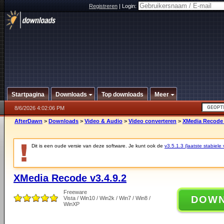
Registreren
|
Login:
Startpagina
Downloads
Top downloads
Meer
8/6/2026 4:02:06 PM
AfterDawn
>
Downloads
>
Video & Audio
>
Video converteren
>
XMedia Recode 
Dit is een oude versie van deze software. Je kunt ook de
v3.5.1.3 (laatste stabiele 
XMedia Recode v3.4.9.2
Freeware
DOW
Vista / Win10 / Win2k / Win7 / Win8 /
WinXP