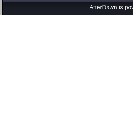
AfterDawn is p