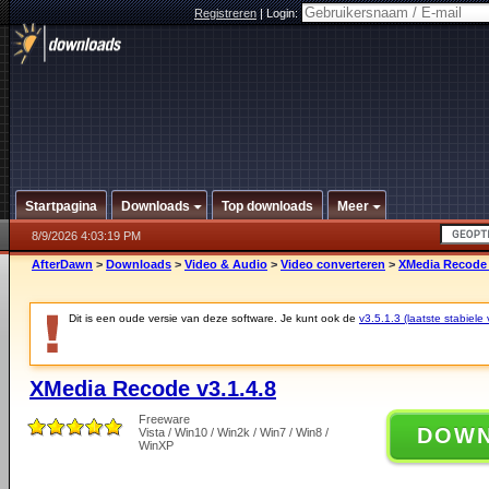
Registreren
|
Login:
Startpagina
Downloads
Top downloads
Meer
8/9/2026 4:03:19 PM
AfterDawn
>
Downloads
>
Video & Audio
>
Video converteren
>
XMedia Recode 
Dit is een oude versie van deze software. Je kunt ook de
v3.5.1.3 (laatste stabiele 
XMedia Recode v3.1.4.8
Freeware
DOW
Vista / Win10 / Win2k / Win7 / Win8 /
WinXP