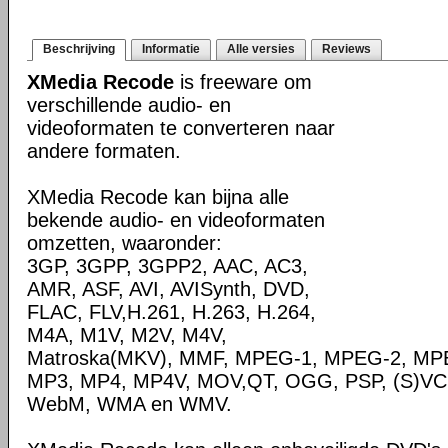
Beschrijving
Informatie
Alle versies
Reviews
XMedia Recode
is freeware om
verschillende audio- en
videoformaten te converteren naar
andere formaten.
XMedia Recode kan bijna alle
bekende audio- en videoformaten
omzetten, waaronder:
3GP, 3GPP, 3GPP2, AAC, AC3,
AMR, ASF, AVI, AVISynth, DVD,
FLAC, FLV,H.261, H.263, H.264,
M4A, M1V, M2V, M4V,
Matroska(MKV), MMF, MPEG-1, MPEG-2, MPE
MP3, MP4, MP4V, MOV,QT, OGG, PSP, (S)VC
WebM, WMA en WMV.