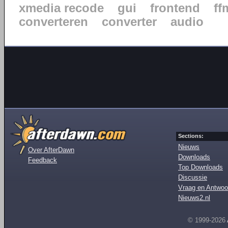
xmedia recode
gui
frontend
ff
converteren
converter
audio
Sections:
Nieuws
Over AfterDawn
Downloads
Feedback
Top Downloads
Discussie
Vraag en Antwoo
Nieuws2.nl
© 1999-2026