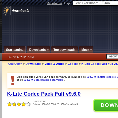
Registreren
|
Login:
Startpagina
Downloads
Top downloads
Meer
8/7/2026 2:04:37 AM
AfterDawn
>
Downloads
>
Video & Audio
>
Codecs
>
K-Lite Codec Pack Full v9.
Dit is een oude versie van deze software. Je kunt ook de
v15.7.0 (laatste stabiele v
of de
v15.1.9 Beta (laatste beta versie)
.
K-Lite Codec Pack Full v9.6.0
Freeware
DOW
Vista / Win10 / Win7 / Win8 / WinXP