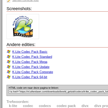
Stel een correctie voor
Screenshots:
Andere edities:
K-Lite Codec Pack Basic
K-Lite Codec Pack Standard
K-Lite Codec Pack Mega
K-Lite Codec Pack Update
K-Lite Codec Pack Corporate
K-Lite Codec Pack 64-bit
HTML code om naar deze pagina te linken:
Trefwoorden:
k-lite
codec
codecs
codec pack
divx
divx pro