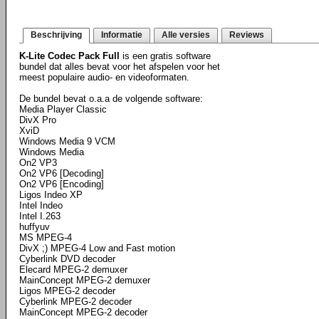
Beschrijving
Informatie
Alle versies
Reviews
K-Lite Codec Pack Full
is een gratis software
bundel dat alles bevat voor het afspelen voor het
meest populaire audio- en videoformaten.
De bundel bevat o.a.a de volgende software:
Media Player Classic
DivX Pro
XviD
Windows Media 9 VCM
Windows Media
On2 VP3
On2 VP6 [Decoding]
On2 VP6 [Encoding]
Ligos Indeo XP
Intel Indeo
Intel I.263
huffyuv
MS MPEG-4
DivX ;) MPEG-4 Low and Fast motion
Cyberlink DVD decoder
Elecard MPEG-2 demuxer
MainConcept MPEG-2 demuxer
Ligos MPEG-2 decoder
Cyberlink MPEG-2 decoder
MainConcept MPEG-2 decoder