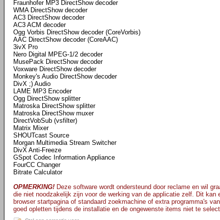
Fraunhofer MP3 DirectShow decoder
WMA DirectShow decoder
AC3 DirectShow decoder
AC3 ACM decoder
Ogg Vorbis DirectShow decoder (CoreVorbis)
AAC DirectShow decoder (CoreAAC)
3ivX Pro
Nero Digital MPEG-1/2 decoder
MusePack DirectShow decoder
Voxware DirectShow decoder
Monkey's Audio DirectShow decoder
DivX ;) Audio
LAME MP3 Encoder
Ogg DirectShow splitter
Matroska DirectShow splitter
Matroska DirectShow muxer
DirectVobSub (vsfilter)
Matrix Mixer
SHOUTcast Source
Morgan Multimedia Stream Switcher
DivX Anti-Freeze
GSpot Codec Information Appliance
FourCC Changer
Bitrate Calculator
OPMERKING!
Deze software wordt ondersteund door reclame en wil graa
die niet noodzakelijk zijn voor de werking van de applicatie zelf. Dit kan
browser startpagina of standaard zoekmachine of extra programma's van
goed opletten tijdens de installatie en de ongewenste items niet te selec