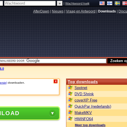
|
Wachtwoord kwijt
AfterDawn
|
Nieuws
|
Vraag en Antwoord
|
Downloads
|
Discu
6.0
Top downloads
X
ersie)
downloaden.
Spotnet
DVD Shrink
coverXP Free
QuickPar (nederlands)
NLOAD
MakeMKV
HWiNFO64
Meer top downloads