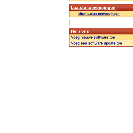
Laatste toevoegingen
Meer laatste toevoegingen
Help ons
Voeg nieuwe software toe
Voeg een software update toe