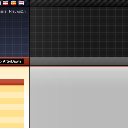
ssie
|
Nieuws2.nl