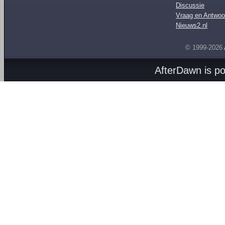
Discussie
Vraag en Antwoo
Nieuws2.nl
© 1999-2026
AfterDawn is p