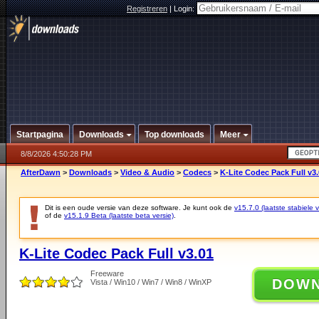
Registreren
|
Login:
Startpagina
Downloads
Top downloads
Meer
8/8/2026 4:50:28 PM
AfterDawn
>
Downloads
>
Video & Audio
>
Codecs
>
K-Lite Codec Pack Full v3
Dit is een oude versie van deze software. Je kunt ook de
v15.7.0 (laatste stabiele v
of de
v15.1.9 Beta (laatste beta versie)
.
K-Lite Codec Pack Full v3.01
Freeware
DOW
Vista / Win10 / Win7 / Win8 / WinXP