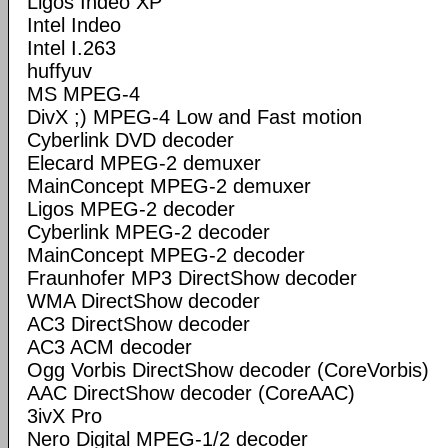
Ligos Indeo XP
Intel Indeo
Intel I.263
huffyuv
MS MPEG-4
DivX ;) MPEG-4 Low and Fast motion
Cyberlink DVD decoder
Elecard MPEG-2 demuxer
MainConcept MPEG-2 demuxer
Ligos MPEG-2 decoder
Cyberlink MPEG-2 decoder
MainConcept MPEG-2 decoder
Fraunhofer MP3 DirectShow decoder
WMA DirectShow decoder
AC3 DirectShow decoder
AC3 ACM decoder
Ogg Vorbis DirectShow decoder (CoreVorbis)
AAC DirectShow decoder (CoreAAC)
3ivX Pro
Nero Digital MPEG-1/2 decoder