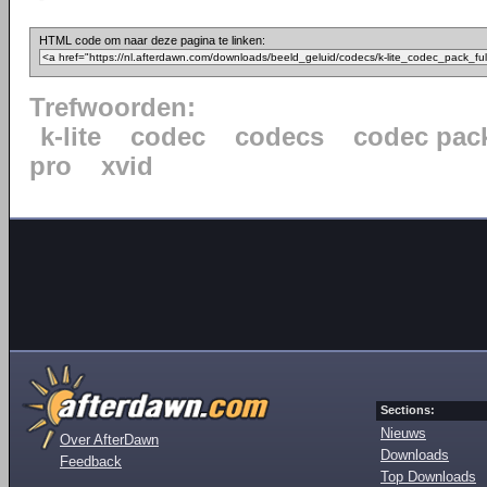
HTML code om naar deze pagina te linken:
Trefwoorden:
k-lite
codec
codecs
codec pac
pro
xvid
Sections:
Nieuws
Over AfterDawn
Downloads
Feedback
Top Downloads