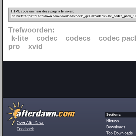
HTML code om naar deze pagina te linken:
Trefwoorden:
k-lite
codec
codecs
codec pac
pro
xvid
Sections:
Nieuws
Over AfterDawn
Downloads
Feedback
Top Downloads