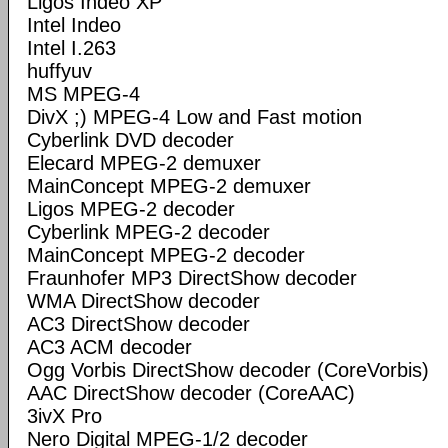
Ligos Indeo XP
Intel Indeo
Intel I.263
huffyuv
MS MPEG-4
DivX ;) MPEG-4 Low and Fast motion
Cyberlink DVD decoder
Elecard MPEG-2 demuxer
MainConcept MPEG-2 demuxer
Ligos MPEG-2 decoder
Cyberlink MPEG-2 decoder
MainConcept MPEG-2 decoder
Fraunhofer MP3 DirectShow decoder
WMA DirectShow decoder
AC3 DirectShow decoder
AC3 ACM decoder
Ogg Vorbis DirectShow decoder (CoreVorbis)
AAC DirectShow decoder (CoreAAC)
3ivX Pro
Nero Digital MPEG-1/2 decoder