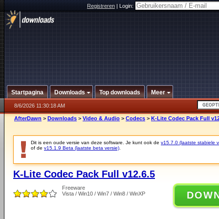
Registreren
|
Login:
Startpagina
Downloads
Top downloads
Meer
8/6/2026 11:30:18 AM
AfterDawn
>
Downloads
>
Video & Audio
>
Codecs
>
K-Lite Codec Pack Full v12
Dit is een oude versie van deze software. Je kunt ook de
v15.7.0 (laatste stabiele v
of de
v15.1.9 Beta (laatste beta versie)
.
K-Lite Codec Pack Full v12.6.5
Freeware
DOW
Vista / Win10 / Win7 / Win8 / WinXP