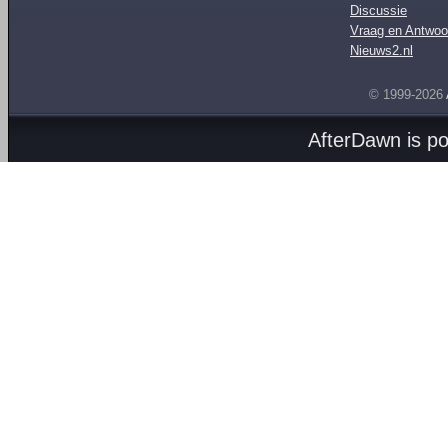
Discussie
Vraag en Antwoo
Nieuws2.nl
© 1999-2026
AfterDawn is p