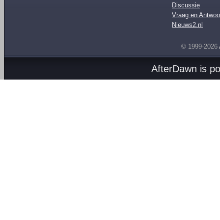
Discussie
Vraag en Antwoo
Nieuws2.nl
© 1999-2026
AfterDawn is p