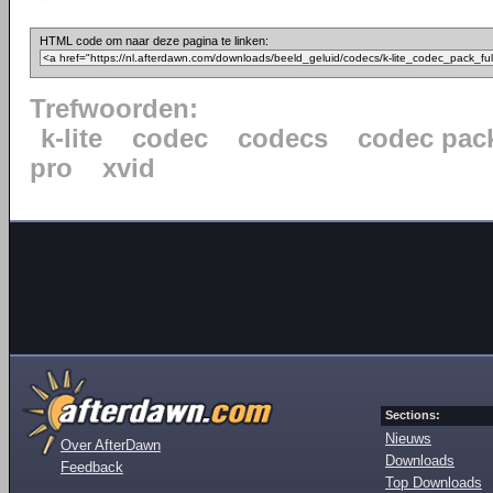
HTML code om naar deze pagina te linken:
Trefwoorden:
k-lite
codec
codecs
codec pac
pro
xvid
Sections:
Nieuws
Over AfterDawn
Downloads
Feedback
Top Downloads