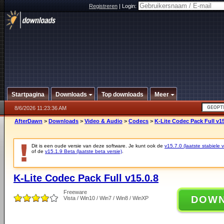
Registreren
|
Login:
Startpagina
Downloads
Top downloads
Meer
8/6/2026 11:23:36 AM
AfterDawn
>
Downloads
>
Video & Audio
>
Codecs
>
K-Lite Codec Pack Full v15
Dit is een oude versie van deze software. Je kunt ook de
v15.7.0 (laatste stabiele v
of de
v15.1.9 Beta (laatste beta versie)
.
K-Lite Codec Pack Full v15.0.8
Freeware
DOW
Vista / Win10 / Win7 / Win8 / WinXP