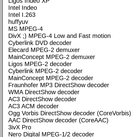
Ligos Indeo XP
Intel Indeo
Intel I.263
huffyuv
MS MPEG-4
DivX ;) MPEG-4 Low and Fast motion
Cyberlink DVD decoder
Elecard MPEG-2 demuxer
MainConcept MPEG-2 demuxer
Ligos MPEG-2 decoder
Cyberlink MPEG-2 decoder
MainConcept MPEG-2 decoder
Fraunhofer MP3 DirectShow decoder
WMA DirectShow decoder
AC3 DirectShow decoder
AC3 ACM decoder
Ogg Vorbis DirectShow decoder (CoreVorbis)
AAC DirectShow decoder (CoreAAC)
3ivX Pro
Nero Digital MPEG-1/2 decoder