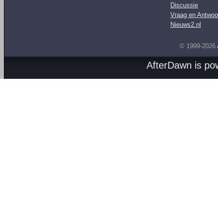
Discussie
Vraag en Antwoo
Nieuws2.nl
© 1999-2026
AfterDawn is p