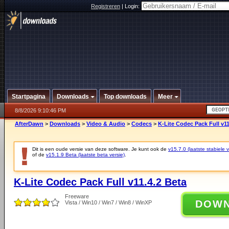
Registreren
|
Login:
Startpagina
Downloads
Top downloads
Meer
8/8/2026 9:10:46 PM
AfterDawn
>
Downloads
>
Video & Audio
>
Codecs
>
K-Lite Codec Pack Full v11
Dit is een oude versie van deze software. Je kunt ook de
v15.7.0 (laatste stabiele v
of de
v15.1.9 Beta (laatste beta versie)
.
K-Lite Codec Pack Full v11.4.2 Beta
Freeware
DOW
Vista / Win10 / Win7 / Win8 / WinXP