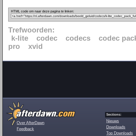
HTML code om naar deze pagina te linken:
Trefwoorden:
k-lite
codec
codecs
codec pac
pro
xvid
Sections:
Nieuws
Over AfterDawn
Downloads
Feedback
Top Downloads