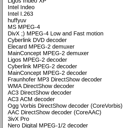
Ligos Indeo XP
Intel Indeo
Intel I.263
huffyuv
MS MPEG-4
DivX ;) MPEG-4 Low and Fast motion
Cyberlink DVD decoder
Elecard MPEG-2 demuxer
MainConcept MPEG-2 demuxer
Ligos MPEG-2 decoder
Cyberlink MPEG-2 decoder
MainConcept MPEG-2 decoder
Fraunhofer MP3 DirectShow decoder
WMA DirectShow decoder
AC3 DirectShow decoder
AC3 ACM decoder
Ogg Vorbis DirectShow decoder (CoreVorbis)
AAC DirectShow decoder (CoreAAC)
3ivX Pro
Nero Digital MPEG-1/2 decoder