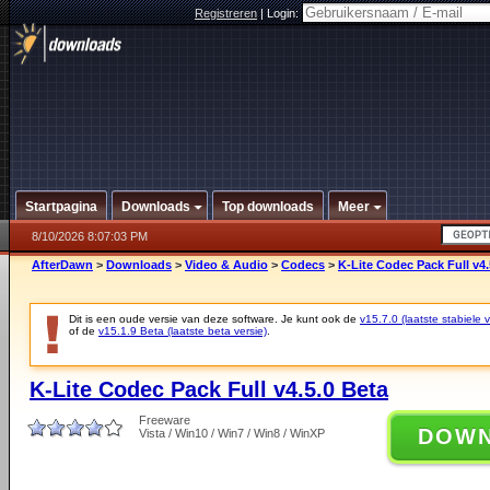
Registreren
|
Login:
Startpagina
Downloads
Top downloads
Meer
8/10/2026 8:07:03 PM
AfterDawn
>
Downloads
>
Video & Audio
>
Codecs
>
K-Lite Codec Pack Full v4.
Dit is een oude versie van deze software. Je kunt ook de
v15.7.0 (laatste stabiele v
of de
v15.1.9 Beta (laatste beta versie)
.
K-Lite Codec Pack Full v4.5.0 Beta
Freeware
DOW
Vista / Win10 / Win7 / Win8 / WinXP