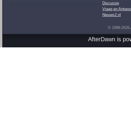
Discussie
Vraag en Antwoo
Nieuws2.nl
© 1999-2026
AfterDawn is p