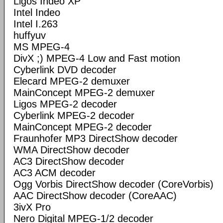
Ligos Indeo XP
Intel Indeo
Intel I.263
huffyuv
MS MPEG-4
DivX ;) MPEG-4 Low and Fast motion
Cyberlink DVD decoder
Elecard MPEG-2 demuxer
MainConcept MPEG-2 demuxer
Ligos MPEG-2 decoder
Cyberlink MPEG-2 decoder
MainConcept MPEG-2 decoder
Fraunhofer MP3 DirectShow decoder
WMA DirectShow decoder
AC3 DirectShow decoder
AC3 ACM decoder
Ogg Vorbis DirectShow decoder (CoreVorbis)
AAC DirectShow decoder (CoreAAC)
3ivX Pro
Nero Digital MPEG-1/2 decoder