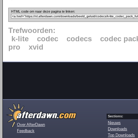
HTML code om naar deze pagina te linken:
Trefwoorden:
k-lite
codec
codecs
codec pac
pro
xvid
Sections:
Nieuws
Over AfterDawn
Downloads
Feedback
Top Downloads