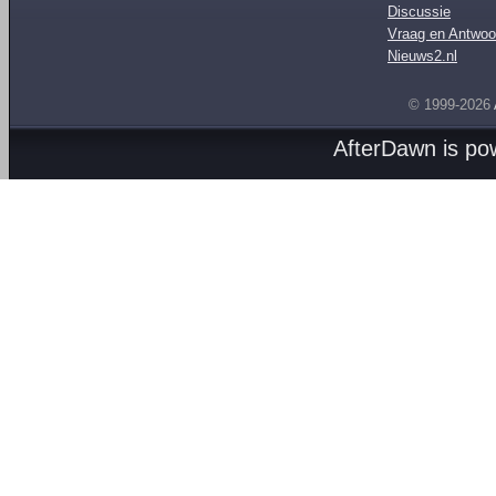
Discussie
Vraag en Antwoo
Nieuws2.nl
© 1999-2026
AfterDawn is p