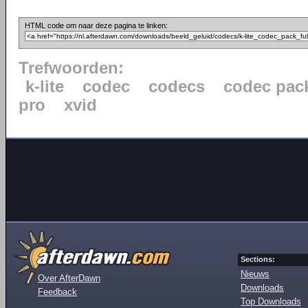
HTML code om naar deze pagina te linken:
Trefwoorden:
k-lite
codec
codecs
codec pac
pro
xvid
Sections:
Nieuws
Over AfterDawn
Downloads
Feedback
Top Downloads