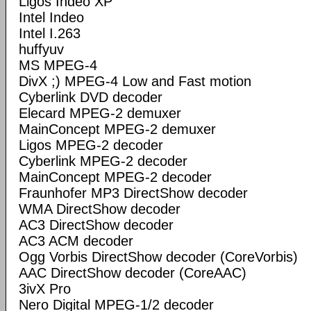
Ligos Indeo XP
Intel Indeo
Intel I.263
huffyuv
MS MPEG-4
DivX ;) MPEG-4 Low and Fast motion
Cyberlink DVD decoder
Elecard MPEG-2 demuxer
MainConcept MPEG-2 demuxer
Ligos MPEG-2 decoder
Cyberlink MPEG-2 decoder
MainConcept MPEG-2 decoder
Fraunhofer MP3 DirectShow decoder
WMA DirectShow decoder
AC3 DirectShow decoder
AC3 ACM decoder
Ogg Vorbis DirectShow decoder (CoreVorbis)
AAC DirectShow decoder (CoreAAC)
3ivX Pro
Nero Digital MPEG-1/2 decoder