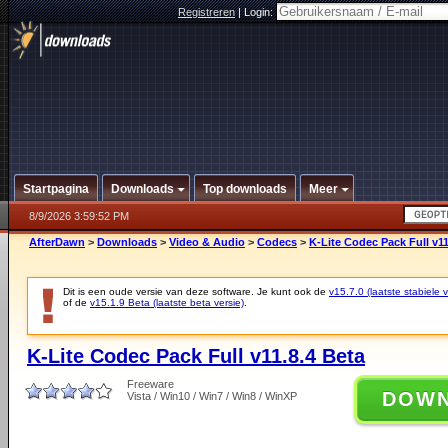
Registreren
|
Login:
Startpagina
Downloads
Top downloads
Meer
8/9/2026 3:59:52 PM
AfterDawn
>
Downloads
>
Video & Audio
>
Codecs
>
K-Lite Codec Pack Full v11
Dit is een oude versie van deze software. Je kunt ook de
v15.7.0 (laatste stabiele v
of de
v15.1.9 Beta (laatste beta versie)
.
K-Lite Codec Pack Full v11.8.4 Beta
Freeware
DOW
Vista / Win10 / Win7 / Win8 / WinXP