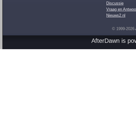
Discussie
Vraag en Antwoo
Nieuws2.nl
© 1999-2026
AfterDawn is p