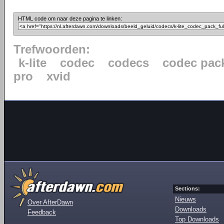
HTML code om naar deze pagina te linken:
Trefwoorden:
k-lite
codec
codecs
codec pac
pro
xvid
Sections:
Nieuws
Over AfterDawn
Downloads
Feedback
Top Downloads