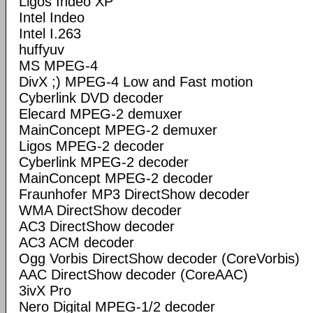
Ligos Indeo XP
Intel Indeo
Intel I.263
huffyuv
MS MPEG-4
DivX ;) MPEG-4 Low and Fast motion
Cyberlink DVD decoder
Elecard MPEG-2 demuxer
MainConcept MPEG-2 demuxer
Ligos MPEG-2 decoder
Cyberlink MPEG-2 decoder
MainConcept MPEG-2 decoder
Fraunhofer MP3 DirectShow decoder
WMA DirectShow decoder
AC3 DirectShow decoder
AC3 ACM decoder
Ogg Vorbis DirectShow decoder (CoreVorbis)
AAC DirectShow decoder (CoreAAC)
3ivX Pro
Nero Digital MPEG-1/2 decoder