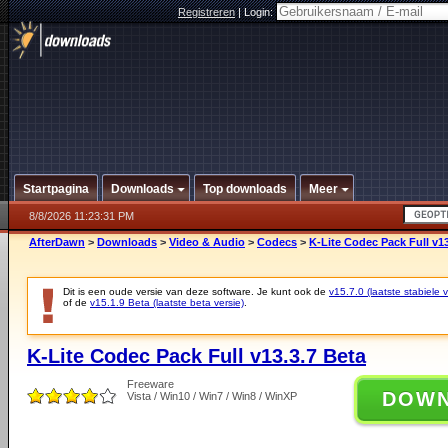
Registreren
|
Login:
Startpagina
Downloads
Top downloads
Meer
8/8/2026 11:23:31 PM
AfterDawn
>
Downloads
>
Video & Audio
>
Codecs
>
K-Lite Codec Pack Full v13
Dit is een oude versie van deze software. Je kunt ook de
v15.7.0 (laatste stabiele v
of de
v15.1.9 Beta (laatste beta versie)
.
K-Lite Codec Pack Full v13.3.7 Beta
Freeware
DOW
Vista / Win10 / Win7 / Win8 / WinXP