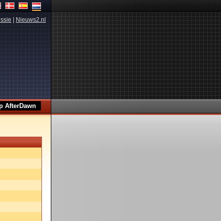
ssie
|
Nieuws2.nl