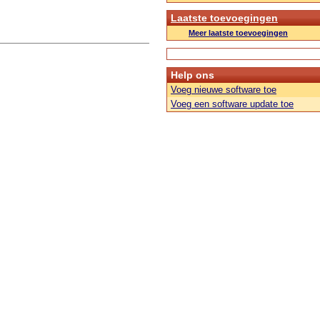
Laatste toevoegingen
Meer laatste toevoegingen
Help ons
Voeg nieuwe software toe
Voeg een software update toe