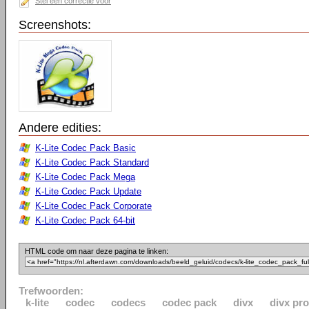
Stel een correctie voor
Screenshots:
Andere edities:
K-Lite Codec Pack Basic
K-Lite Codec Pack Standard
K-Lite Codec Pack Mega
K-Lite Codec Pack Update
K-Lite Codec Pack Corporate
K-Lite Codec Pack 64-bit
HTML code om naar deze pagina te linken:
Trefwoorden:
k-lite
codec
codecs
codec pack
divx
divx pro