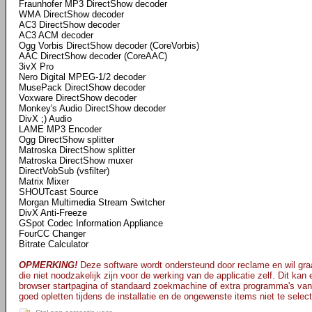
Fraunhofer MP3 DirectShow decoder
WMA DirectShow decoder
AC3 DirectShow decoder
AC3 ACM decoder
Ogg Vorbis DirectShow decoder (CoreVorbis)
AAC DirectShow decoder (CoreAAC)
3ivX Pro
Nero Digital MPEG-1/2 decoder
MusePack DirectShow decoder
Voxware DirectShow decoder
Monkey's Audio DirectShow decoder
DivX ;) Audio
LAME MP3 Encoder
Ogg DirectShow splitter
Matroska DirectShow splitter
Matroska DirectShow muxer
DirectVobSub (vsfilter)
Matrix Mixer
SHOUTcast Source
Morgan Multimedia Stream Switcher
DivX Anti-Freeze
GSpot Codec Information Appliance
FourCC Changer
Bitrate Calculator
OPMERKING!
Deze software wordt ondersteund door reclame en wil graa
die niet noodzakelijk zijn voor de werking van de applicatie zelf. Dit kan
browser startpagina of standaard zoekmachine of extra programma's van
goed opletten tijdens de installatie en de ongewenste items niet te selec