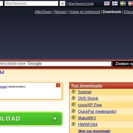
|
Wachtwoord kwijt
AfterDawn
|
Nieuws
|
Vraag en Antwoord
|
Downloads
|
Discu
0.2
Top downloads
X
ersie)
downloaden.
Spotnet
DVD Shrink
coverXP Free
QuickPar (nederlands)
NLOAD
MakeMKV
HWiNFO64
Meer top downloads