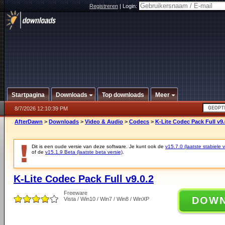
Registreren
|
Login:
Startpagina
Downloads
Top downloads
Meer
8/7/2026 12:10:39 PM
AfterDawn
>
Downloads
>
Video & Audio
>
Codecs
>
K-Lite Codec Pack Full v9.
Dit is een oude versie van deze software. Je kunt ook de
v15.7.0 (laatste stabiele v
of de
v15.1.9 Beta (laatste beta versie)
.
K-Lite Codec Pack Full v9.0.2
Freeware
DOW
Vista / Win10 / Win7 / Win8 / WinXP