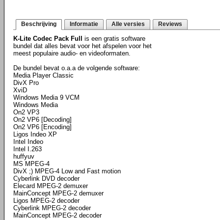
Beschrijving
Informatie
Alle versies
Reviews
K-Lite Codec Pack Full
is een gratis software
bundel dat alles bevat voor het afspelen voor het
meest populaire audio- en videoformaten.
De bundel bevat o.a.a de volgende software:
Media Player Classic
DivX Pro
XviD
Windows Media 9 VCM
Windows Media
On2 VP3
On2 VP6 [Decoding]
On2 VP6 [Encoding]
Ligos Indeo XP
Intel Indeo
Intel I.263
huffyuv
MS MPEG-4
DivX ;) MPEG-4 Low and Fast motion
Cyberlink DVD decoder
Elecard MPEG-2 demuxer
MainConcept MPEG-2 demuxer
Ligos MPEG-2 decoder
Cyberlink MPEG-2 decoder
MainConcept MPEG-2 decoder