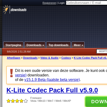
Registreren
|
Login:
Startpagina
Downloads
Top downloads
Meer
8/6/2026 2:51:28 AM
AfterDawn
>
Downloads
>
Video & Audio
>
Codecs
>
K-Lite Codec Pack Full v5.
Dit is een oude versie van deze software. Je kunt ook
versie)
downloaden.
of de
v15.1.9 Beta (laatste beta versie)
.
K-Lite Codec Pack Full v5.9.0
Freeware
DOW
Vista / Win10 / Win7 / Win8 / WinXP