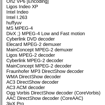
On2 VP6 [Encoding]
Ligos Indeo XP
Intel Indeo
Intel I.263
huffyuv
MS MPEG-4
DivX ;) MPEG-4 Low and Fast motion
Cyberlink DVD decoder
Elecard MPEG-2 demuxer
MainConcept MPEG-2 demuxer
Ligos MPEG-2 decoder
Cyberlink MPEG-2 decoder
MainConcept MPEG-2 decoder
Fraunhofer MP3 DirectShow decoder
WMA DirectShow decoder
AC3 DirectShow decoder
AC3 ACM decoder
Ogg Vorbis DirectShow decoder (CoreVorbis)
AAC DirectShow decoder (CoreAAC)
3ivX Pro