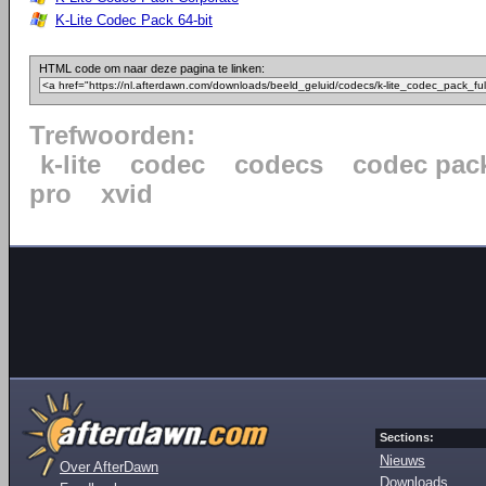
K-Lite Codec Pack 64-bit
HTML code om naar deze pagina te linken:
Trefwoorden:
k-lite
codec
codecs
codec pac
pro
xvid
Sections:
Nieuws
Over AfterDawn
Downloads