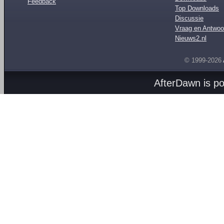
Feedback
Top Downloads
Discussie
Vraag en Antwoo
Nieuws2.nl
© 1999-2026
AfterDawn is p