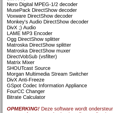
Nero Digital MPEG-1/2 decoder
MusePack DirectShow decoder
Voxware DirectShow decoder
Monkey's Audio DirectShow decoder
DivX ;) Audio
LAME MP3 Encoder
Ogg DirectShow splitter
Matroska DirectShow splitter
Matroska DirectShow muxer
DirectVobSub (vsfilter)
Matrix Mixer
SHOUTcast Source
Morgan Multimedia Stream Switcher
DivX Anti-Freeze
GSpot Codec Information Appliance
FourCC Changer
Bitrate Calculator
OPMERKING!
Deze software wordt ondersteun