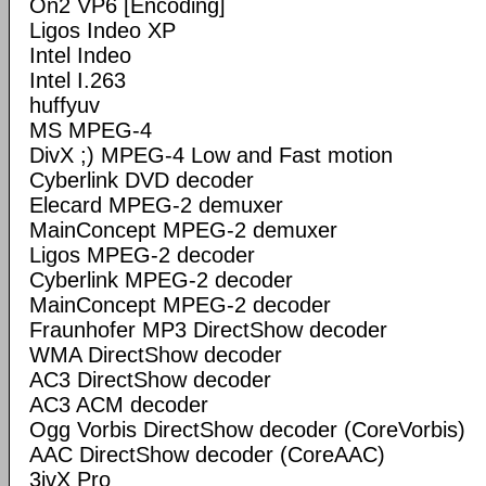
On2 VP6 [Encoding]
Ligos Indeo XP
Intel Indeo
Intel I.263
huffyuv
MS MPEG-4
DivX ;) MPEG-4 Low and Fast motion
Cyberlink DVD decoder
Elecard MPEG-2 demuxer
MainConcept MPEG-2 demuxer
Ligos MPEG-2 decoder
Cyberlink MPEG-2 decoder
MainConcept MPEG-2 decoder
Fraunhofer MP3 DirectShow decoder
WMA DirectShow decoder
AC3 DirectShow decoder
AC3 ACM decoder
Ogg Vorbis DirectShow decoder (CoreVorbis)
AAC DirectShow decoder (CoreAAC)
3ivX Pro