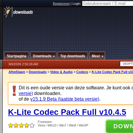
Registreren
|
Login:
Startpagina
Downloads
Top downloads
Meer
8/6/2026 2:50:26 AM
AfterDawn
>
Downloads
>
Video & Audio
>
Codecs
>
K-Lite Codec Pack Full v10
Dit is een oude versie van deze software. Je kunt ook
versie)
downloaden.
of de
v15.1.9 Beta (laatste beta versie)
.
K-Lite Codec Pack Full v10.4.5
Freeware
DOW
Vista / Win10 / Win7 / Win8 / WinXP