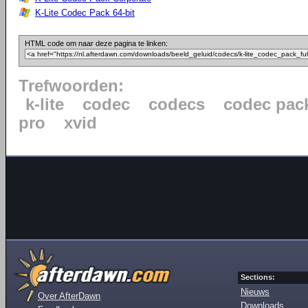
K-Lite Codec Pack 64-bit
HTML code om naar deze pagina te linken:
Trefwoorden:
k-lite
codec
codecs
codec pac
pro
xvid
Sections:
Nieuws
Over AfterDawn
Downloads