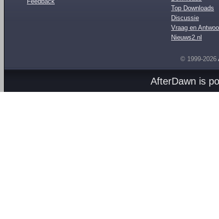
Feedback
Top Downloads
Discussie
Vraag en Antwoo
Nieuws2.nl
© 1999-2026
AfterDawn is p