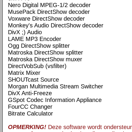
Nero Digital MPEG-1/2 decoder
MusePack DirectShow decoder
Voxware DirectShow decoder
Monkey's Audio DirectShow decoder
DivX ;) Audio
LAME MP3 Encoder
Ogg DirectShow splitter
Matroska DirectShow splitter
Matroska DirectShow muxer
DirectVobSub (vsfilter)
Matrix Mixer
SHOUTcast Source
Morgan Multimedia Stream Switcher
DivX Anti-Freeze
GSpot Codec Information Appliance
FourCC Changer
Bitrate Calculator
OPMERKING!
Deze software wordt ondersteun