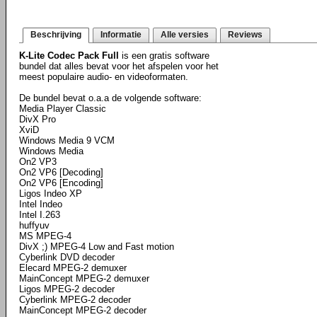
Beschrijving
Informatie
Alle versies
Reviews
K-Lite Codec Pack Full
is een gratis software
bundel dat alles bevat voor het afspelen voor het
meest populaire audio- en videoformaten.
De bundel bevat o.a.a de volgende software:
Media Player Classic
DivX Pro
XviD
Windows Media 9 VCM
Windows Media
On2 VP3
On2 VP6 [Decoding]
On2 VP6 [Encoding]
Ligos Indeo XP
Intel Indeo
Intel I.263
huffyuv
MS MPEG-4
DivX ;) MPEG-4 Low and Fast motion
Cyberlink DVD decoder
Elecard MPEG-2 demuxer
MainConcept MPEG-2 demuxer
Ligos MPEG-2 decoder
Cyberlink MPEG-2 decoder
MainConcept MPEG-2 decoder