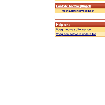
Laatste toevoegingen
Meer laatste toevoegingen
Help ons
Voeg nieuwe software toe
Voeg een software update toe