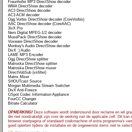
Fraunhofer MP3 DirectShow decoder
WMA DirectShow decoder
AC3 DirectShow decoder
AC3 ACM decoder
Ogg Vorbis DirectShow decoder (CoreVorbis)
AAC DirectShow decoder (CoreAAC)
3ivX Pro
Nero Digital MPEG-1/2 decoder
MusePack DirectShow decoder
Voxware DirectShow decoder
Monkey's Audio DirectShow decoder
DivX ;) Audio
LAME MP3 Encoder
Ogg DirectShow splitter
Matroska DirectShow splitter
Matroska DirectShow muxer
DirectVobSub (vsfilter)
Matrix Mixer
SHOUTcast Source
Morgan Multimedia Stream Switcher
DivX Anti-Freeze
GSpot Codec Information Appliance
FourCC Changer
Bitrate Calculator
OPMERKING!
Deze software wordt ondersteund door reclame en wil graa
die niet noodzakelijk zijn voor de werking van de applicatie zelf. Dit kan
browser startpagina of standaard zoekmachine of extra programma's van
goed opletten tijdens de installatie en de ongewenste items niet te selec