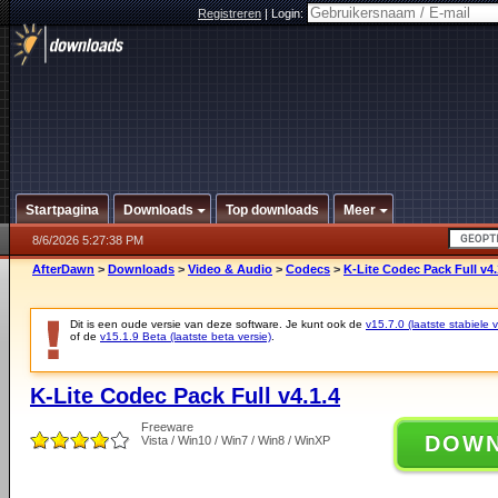
Registreren
|
Login:
Startpagina
Downloads
Top downloads
Meer
8/6/2026 5:27:38 PM
AfterDawn
>
Downloads
>
Video & Audio
>
Codecs
>
K-Lite Codec Pack Full v4.
Dit is een oude versie van deze software. Je kunt ook de
v15.7.0 (laatste stabiele v
of de
v15.1.9 Beta (laatste beta versie)
.
K-Lite Codec Pack Full v4.1.4
Freeware
DOW
Vista / Win10 / Win7 / Win8 / WinXP