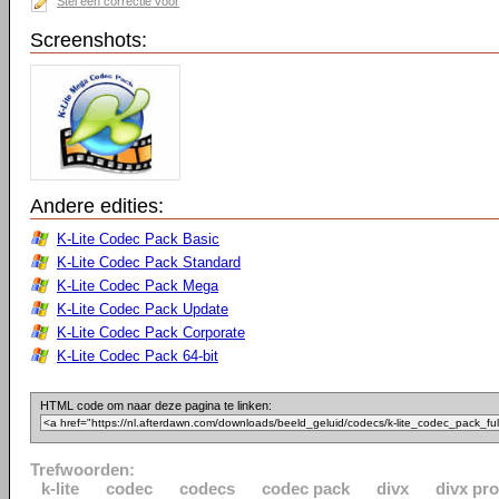
Stel een correctie voor
Screenshots:
Andere edities:
K-Lite Codec Pack Basic
K-Lite Codec Pack Standard
K-Lite Codec Pack Mega
K-Lite Codec Pack Update
K-Lite Codec Pack Corporate
K-Lite Codec Pack 64-bit
HTML code om naar deze pagina te linken:
Trefwoorden:
k-lite
codec
codecs
codec pack
divx
divx pro