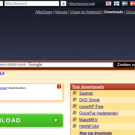
|
Wachtwoord kwijt
AfterDawn
|
Nieuws
|
Vraag en Antwoord
|
Downloads
|
Discu
1.4
Top downloads
X
ersie)
downloaden.
Spotnet
DVD Shrink
coverXP Free
QuickPar (nederlands)
NLOAD
MakeMKV
HWiNFO64
Meer top downloads