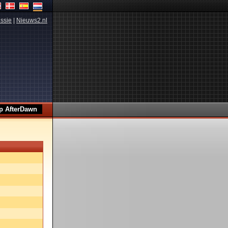
ssie
|
Nieuws2.nl