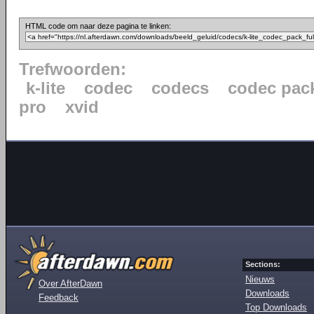
HTML code om naar deze pagina te linken:
Trefwoorden:
k-lite
codec
codecs
codec pac
pro
xvid
Sections:
Nieuws
Over AfterDawn
Downloads
Feedback
Top Downloads