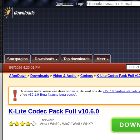
Registreren
|
Login:
Startpagina
Downloads
Top downloads
Meer
8/8/2026 4:23:01 PM
AfterDawn
>
Downloads
>
Video & Audio
>
Codecs
>
K-Lite Codec Pack Full v10
Dit is een oude versie van deze software. Je kunt ook de
v15.7.0 (laatste stabiele v
of de
v15.1.9 Beta (laatste beta versie)
.
K-Lite Codec Pack Full v10.6.0
Freeware
DOW
Vista / Win10 / Win7 / Win8 / WinXP