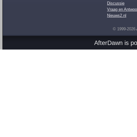
Discussie
Vraag en Antwoo
Nieuws2.nl
© 1999-2026
AfterDawn is p