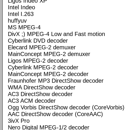
Ligos Indeo XP
Intel Indeo
Intel I.263
huffyuv
MS MPEG-4
DivX ;) MPEG-4 Low and Fast motion
Cyberlink DVD decoder
Elecard MPEG-2 demuxer
MainConcept MPEG-2 demuxer
Ligos MPEG-2 decoder
Cyberlink MPEG-2 decoder
MainConcept MPEG-2 decoder
Fraunhofer MP3 DirectShow decoder
WMA DirectShow decoder
AC3 DirectShow decoder
AC3 ACM decoder
Ogg Vorbis DirectShow decoder (CoreVorbis)
AAC DirectShow decoder (CoreAAC)
3ivX Pro
Nero Digital MPEG-1/2 decoder