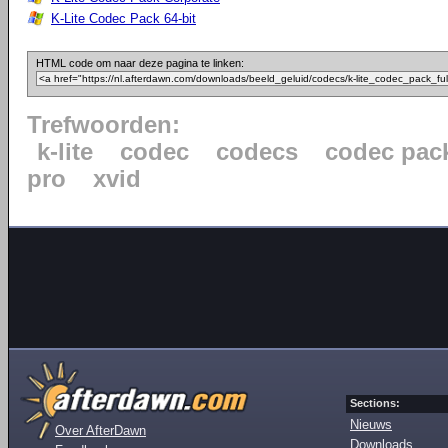
K-Lite Codec Pack 64-bit
HTML code om naar deze pagina te linken:
Trefwoorden:
k-lite
codec
codecs
codec pac
pro
xvid
Sections:
Nieuws
Over AfterDawn
Downloads