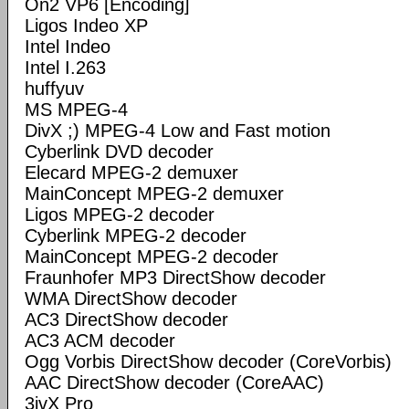
On2 VP6 [Encoding]
Ligos Indeo XP
Intel Indeo
Intel I.263
huffyuv
MS MPEG-4
DivX ;) MPEG-4 Low and Fast motion
Cyberlink DVD decoder
Elecard MPEG-2 demuxer
MainConcept MPEG-2 demuxer
Ligos MPEG-2 decoder
Cyberlink MPEG-2 decoder
MainConcept MPEG-2 decoder
Fraunhofer MP3 DirectShow decoder
WMA DirectShow decoder
AC3 DirectShow decoder
AC3 ACM decoder
Ogg Vorbis DirectShow decoder (CoreVorbis)
AAC DirectShow decoder (CoreAAC)
3ivX Pro