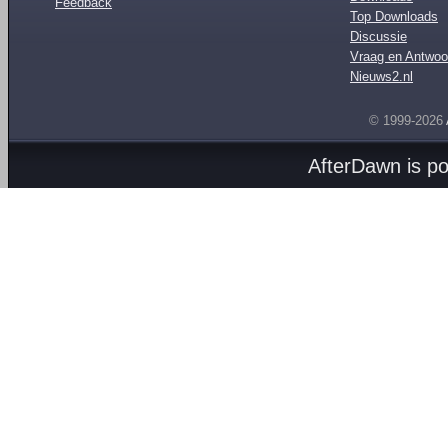
Feedback
Top Downloads
Discussie
Vraag en Antwoo
Nieuws2.nl
© 1999-2026
AfterDawn is p