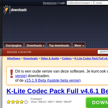
Registreren
|
Login:
Startpagina
Downloads
Top downloads
Meer
8/6/2026 4:30:04 PM
AfterDawn
>
Downloads
>
Video & Audio
>
Codecs
>
K-Lite Codec Pack Full v4.
Dit is een oude versie van deze software. Je kunt ook
versie)
downloaden.
of de
v15.1.9 Beta (laatste beta versie)
.
K-Lite Codec Pack Full v4.6.1 B
Freeware
DOW
Vista / Win10 / Win7 / Win8 / WinXP