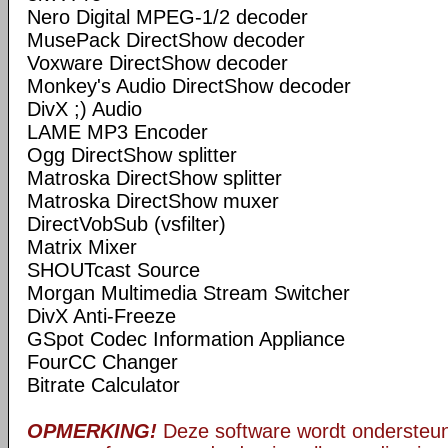
Nero Digital MPEG-1/2 decoder
MusePack DirectShow decoder
Voxware DirectShow decoder
Monkey's Audio DirectShow decoder
DivX ;) Audio
LAME MP3 Encoder
Ogg DirectShow splitter
Matroska DirectShow splitter
Matroska DirectShow muxer
DirectVobSub (vsfilter)
Matrix Mixer
SHOUTcast Source
Morgan Multimedia Stream Switcher
DivX Anti-Freeze
GSpot Codec Information Appliance
FourCC Changer
Bitrate Calculator
OPMERKING!
Deze software wordt ondersteun