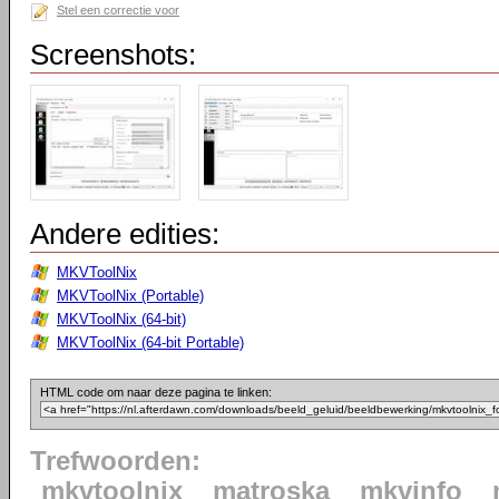
Stel een correctie voor
Screenshots:
Andere edities:
MKVToolNix
MKVToolNix (Portable)
MKVToolNix (64-bit)
MKVToolNix (64-bit Portable)
HTML code om naar deze pagina te linken:
Trefwoorden:
mkvtoolnix
matroska
mkvinfo