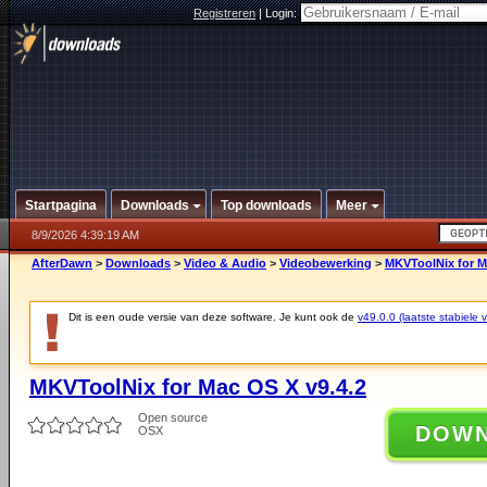
Registreren
|
Login:
Startpagina
Downloads
Top downloads
Meer
8/9/2026 4:39:19 AM
AfterDawn
>
Downloads
>
Video & Audio
>
Videobewerking
>
MKVToolNix for M
Dit is een oude versie van deze software. Je kunt ook de
v49.0.0 (laatste stabiele v
MKVToolNix for Mac OS X v9.4.2
Open source
DOW
OSX