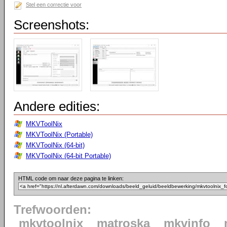
Stel een correctie voor
Screenshots:
Andere edities:
MKVToolNix
MKVToolNix (Portable)
MKVToolNix (64-bit)
MKVToolNix (64-bit Portable)
HTML code om naar deze pagina te linken:
Trefwoorden:
mkvtoolnix
matroska
mkvinfo