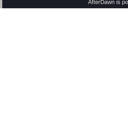
AfterDawn is p