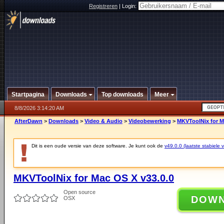
Registreren
|
Login:
Startpagina
Downloads
Top downloads
Meer
8/8/2026 3:14:20 AM
AfterDawn
>
Downloads
>
Video & Audio
>
Videobewerking
>
MKVToolNix for M
Dit is een oude versie van deze software. Je kunt ook de
v49.0.0 (laatste stabiele v
MKVToolNix for Mac OS X v33.0.0
Open source
DOW
OSX